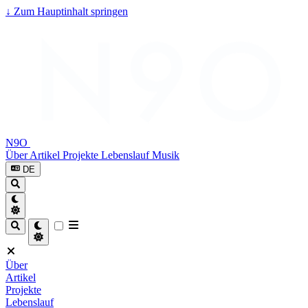
↓
Zum Hauptinhalt springen
N9O
Über
Artikel
Projekte
Lebenslauf
Musik
DE
Über
Artikel
Projekte
Lebenslauf