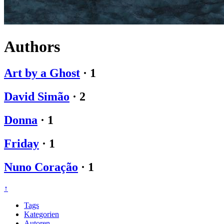
Authors
Art by a Ghost
·
1
David Simão
·
2
Donna
·
1
Friday
·
1
Nuno Coração
·
1
↑
Tags
Kategorien
Autoren