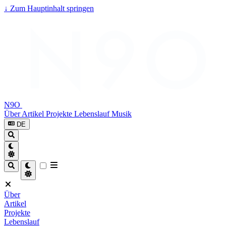
↓
Zum Hauptinhalt springen
N9O
Über
Artikel
Projekte
Lebenslauf
Musik
DE
Über
Artikel
Projekte
Lebenslauf