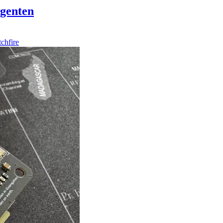
Agenten
chfire