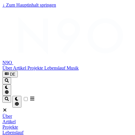
↓
Zum Hauptinhalt springen
N9O
Über
Artikel
Projekte
Lebenslauf
Musik
DE
Über
Artikel
Projekte
Lebenslauf