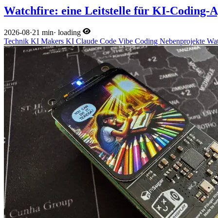
Watchfire: eine Leitstelle für KI-Coding-
2026-08
·
21 min
·
loading
Technik
KI
Makers
KI
Claude Code
Vibe Coding
Nebenprojekte
Wat