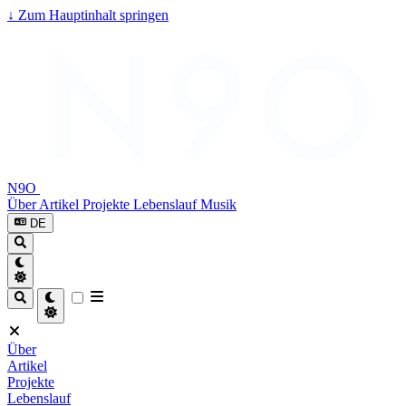
↓
Zum Hauptinhalt springen
N9O
Über
Artikel
Projekte
Lebenslauf
Musik
DE
Über
Artikel
Projekte
Lebenslauf