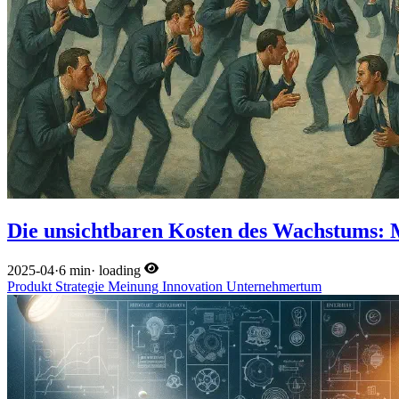
Die unsichtbaren Kosten des Wachstums: M
2025-04
·
6 min
·
loading
Produkt
Strategie
Meinung
Innovation
Unternehmertum