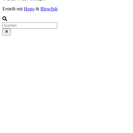
Erstellt mit
Hugo
&
Blowfish