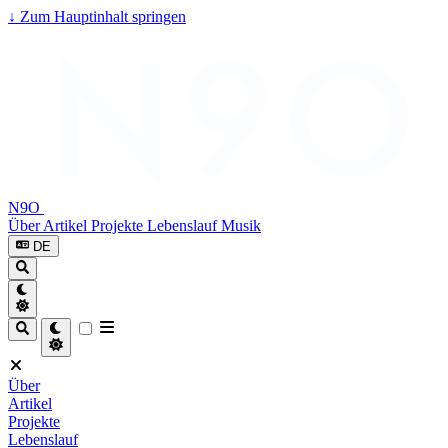
↓
Zum Hauptinhalt springen
N9O
Über
Artikel
Projekte
Lebenslauf
Musik
DE
Über
Artikel
Projekte
Lebenslauf