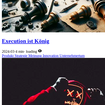
Execution ist König
2024-03
·
4 min
·
loading
Produkt
Strategie
Meinung
Innovation
Unternehmertum