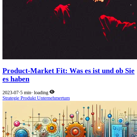
Product-Market Fit: Was es ist und ob Sie
es haben
2023-07
·
5 min
·
loading
Strategie
Produkt
Unternehmertum