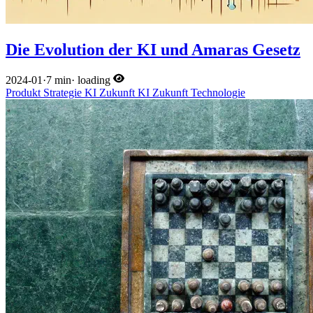
Die Evolution der KI und Amaras Gesetz
2024-01
·
7 min
·
loading
Produkt
Strategie
KI
Zukunft
KI
Zukunft
Technologie