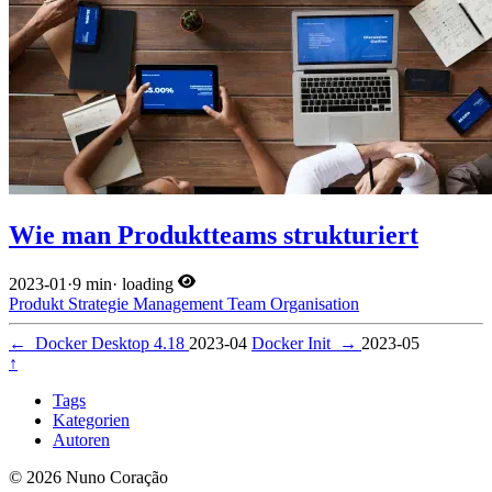
Wie man Produktteams strukturiert
2023-01
·
9 min
·
loading
Produkt
Strategie
Management
Team
Organisation
←
Docker Desktop 4.18
2023-04
Docker Init
→
2023-05
↑
Tags
Kategorien
Autoren
© 2026 Nuno Coração