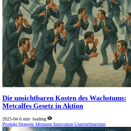
Die unsichtbaren Kosten des Wachstums:
Metcalfes Gesetz in Aktion
2025-04
·
6 min
·
loading
Produkt
Strategie
Meinung
Innovation
Unternehmertum