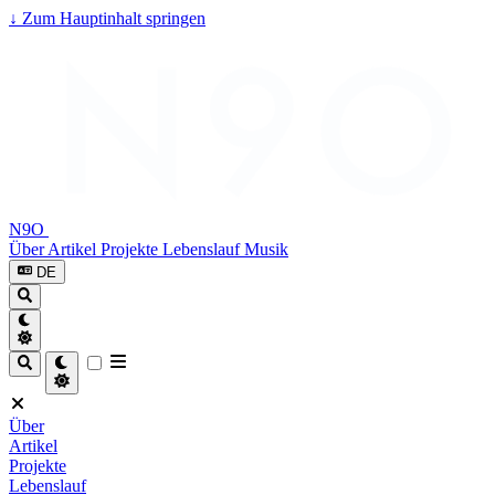
↓
Zum Hauptinhalt springen
N9O
Über
Artikel
Projekte
Lebenslauf
Musik
DE
Über
Artikel
Projekte
Lebenslauf