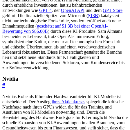
durch erhebliche Investitionen, hat zu bahnbrechenden
Entwicklungen wie
GPT-4
, der
OpenAI API
und dem
GPT Store
geführt. Die finanzielle Spritze von Microsoft (
$13B
) katalysiert
nicht nur technologische Fortschritte, sondern eröffnet auch neue
Einnahmequellen (
geschätzt auf $1,3B bei einer OpenAI-
Bewertung von $86,00B
) durch diese KI-Produkte. Sam Altmans
bescheidener Lebensstil, trotz OpenAIs immensem Erfolg,
symbolisiert eine Kultur, die mehr auf technologischen Fortschritt
und ethische Überlegungen als auf einen verschwenderischen
Lebensstil fokussiert ist. Diese Partnerschaft gestaltet die Branche
neu und setzt neue Standards für KI-Fähigkeiten und -
Anwendungen in verschiedenen Sektoren, vom Kundenservice bis
zur Softwareentwicklung.
Nvidia
#
Nvidias Rolle als führender Hardwareanbieter für KI-Modelle ist
entscheidend. Der Anstieg
ihres Aktienkurses
spiegelt die kritische
Nachfrage nach ihren GPUs wider, die für das Training und
Ausführen von KI-Modellen notwendig sind. Durch die
Bereitstellung des Hardware-Rückgrats für KI ermöglicht Nvidia die
schnelle Expansion von KI-Anwendungen in allen Branchen, vom
Gesundheitswesen bis zum Finanzwesen, und stellt sicher, dass die