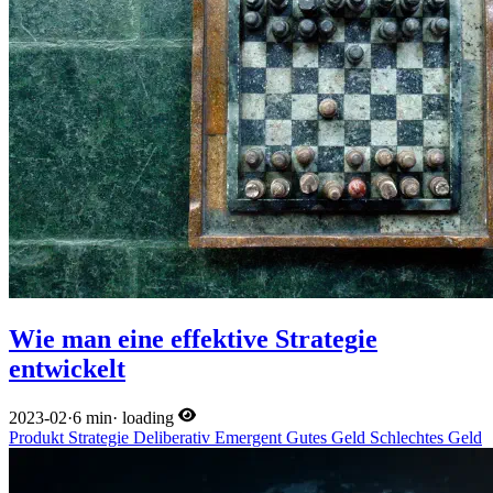
Wie man eine effektive Strategie
entwickelt
2023-02
·
6 min
·
loading
Produkt
Strategie
Deliberativ
Emergent
Gutes Geld
Schlechtes Geld