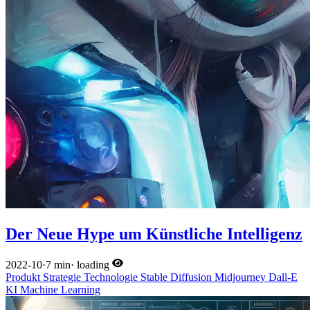
Der Neue Hype um Künstliche Intelligenz
2022-10
·
7 min
·
loading
Produkt
Strategie
Technologie
Stable Diffusion
Midjourney
Dall-E
KI
Machine Learning