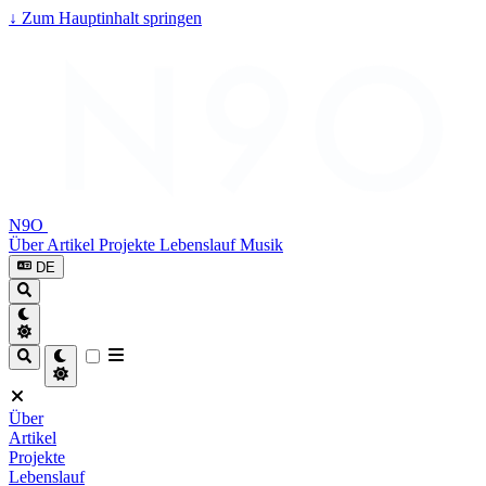
↓
Zum Hauptinhalt springen
N9O
Über
Artikel
Projekte
Lebenslauf
Musik
DE
Über
Artikel
Projekte
Lebenslauf