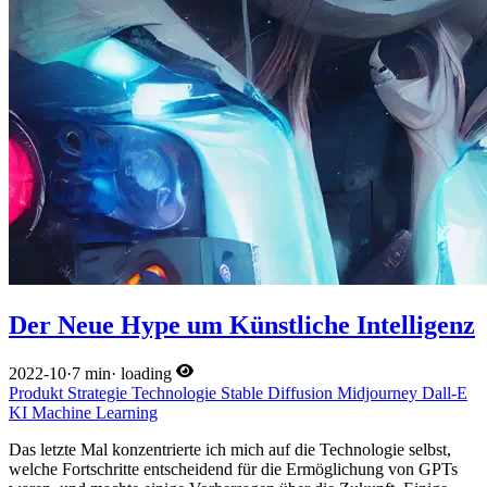
Der Neue Hype um Künstliche Intelligenz
2022-10
·
7 min
·
loading
Produkt
Strategie
Technologie
Stable Diffusion
Midjourney
Dall-E
KI
Machine Learning
Das letzte Mal konzentrierte ich mich auf die Technologie selbst,
welche Fortschritte entscheidend für die Ermöglichung von GPTs