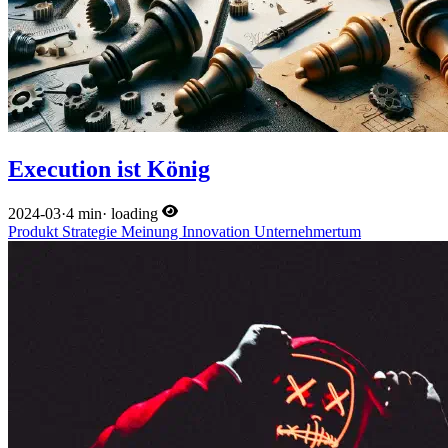
Execution ist König
2024-03
·
4 min
·
loading
Produkt
Strategie
Meinung
Innovation
Unternehmertum