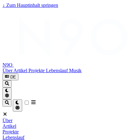
↓
Zum Hauptinhalt springen
N9O
Über
Artikel
Projekte
Lebenslauf
Musik
DE
Über
Artikel
Projekte
Lebenslauf