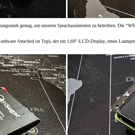
istungsstark genug, um unseren Sprachassistenten zu betreiben. Die 
 (Hardware Attached on Top), der ein 1,69"-LCD-Display, einen Lautsp