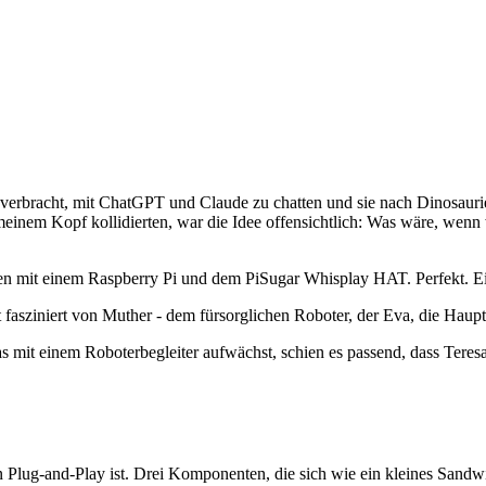
t verbracht, mit ChatGPT und Claude zu chatten und sie nach Dinosaurie
 meinem Kopf kollidierten, war die Idee offensichtlich: Was wäre, wenn
n mit einem Raspberry Pi und dem PiSugar Whisplay HAT. Perfekt. Ein
sziniert von Muther - dem fürsorglichen Roboter, der Eva, die Hauptf
t einem Roboterbegleiter aufwächst, schien es passend, dass Teresa j
 Plug-and-Play ist. Drei Komponenten, die sich wie ein kleines Sandwi