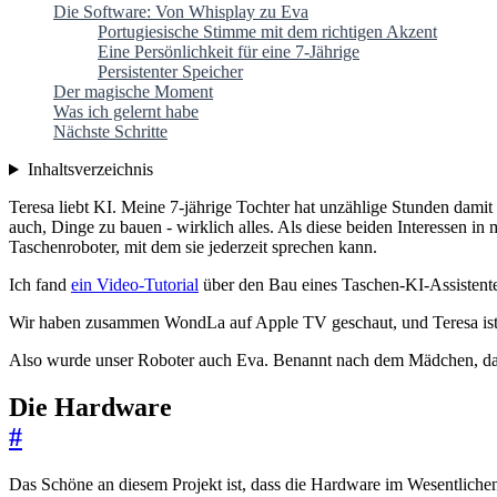
Die Software: Von Whisplay zu Eva
Portugiesische Stimme mit dem richtigen Akzent
Eine Persönlichkeit für eine 7-Jährige
Persistenter Speicher
Der magische Moment
Was ich gelernt habe
Nächste Schritte
Inhaltsverzeichnis
Teresa liebt KI. Meine 7-jährige Tochter hat unzählige Stunden dami
auch, Dinge zu bauen - wirklich alles. Als diese beiden Interessen in
Taschenroboter, mit dem sie jederzeit sprechen kann.
Ich fand
ein Video-Tutorial
über den Bau eines Taschen-KI-Assistente
Wir haben zusammen WondLa auf Apple TV geschaut, und Teresa ist fa
Also wurde unser Roboter auch Eva. Benannt nach dem Mädchen, das mi
Die Hardware
#
Das Schöne an diesem Projekt ist, dass die Hardware im Wesentlichen