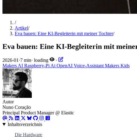
/
Artikel
/
Eva bauen: Eine KI-Begleiterin mit meiner Tochter
/
Eva bauen: Eine KI-Begleiterin mit meine
2026-01
·
7 min
·
loading
·
Makers
AI
Raspberry-Pi
Ai
OpenAI
Voice-Assistant
Makers
Kids
Autor
Nuno Coração
Principal Product Manager @ Elastic
Inhaltsverzeichnis
Die Hardware