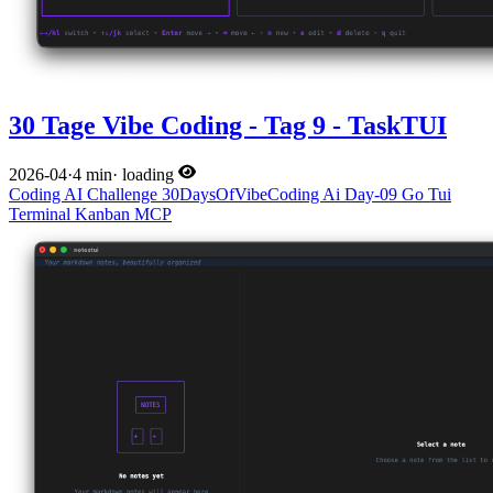
30 Tage Vibe Coding - Tag 9 - TaskTUI
2026-04
·
4 min
·
loading
Coding
AI
Challenge
30DaysOfVibeCoding
Ai
Day-09
Go
Tui
Terminal
Kanban
MCP