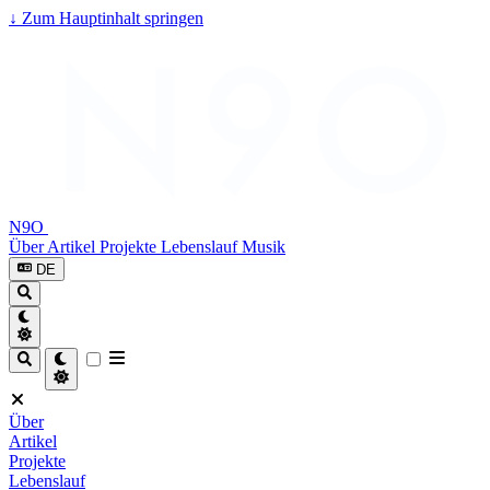
↓
Zum Hauptinhalt springen
N9O
Über
Artikel
Projekte
Lebenslauf
Musik
DE
Über
Artikel
Projekte
Lebenslauf