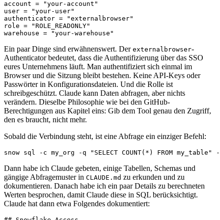
account
=
"your-account"
user
=
"your-user"
authenticator
=
"externalbrowser"
role
=
"ROLE_READONLY"
warehouse
=
"your-warehouse"
Ein paar Dinge sind erwähnenswert. Der
-
externalbrowser
Authenticator bedeutet, dass die Authentifizierung über das SSO
eures Unternehmens läuft. Man authentifiziert sich einmal im
Browser und die Sitzung bleibt bestehen. Keine API-Keys oder
Passwörter in Konfigurationsdateien. Und die Rolle ist
schreibgeschützt. Claude kann Daten abfragen, aber nichts
verändern. Dieselbe Philosophie wie bei den GitHub-
Berechtigungen aus Kapitel eins: Gib dem Tool genau den Zugriff,
den es braucht, nicht mehr.
Sobald die Verbindung steht, ist eine Abfrage ein einziger Befehl:
snow sql -c my_org -q 
"SELECT COUNT(*) FROM my_table"
 -
Dann habe ich Claude gebeten, einige Tabellen, Schemas und
gängige Abfragemuster in
zu erkunden und zu
CLAUDE.md
dokumentieren. Danach habe ich ein paar Details zu berechneten
Werten besprochen, damit Claude diese in SQL berücksichtigt.
Claude hat dann etwa Folgendes dokumentiert: