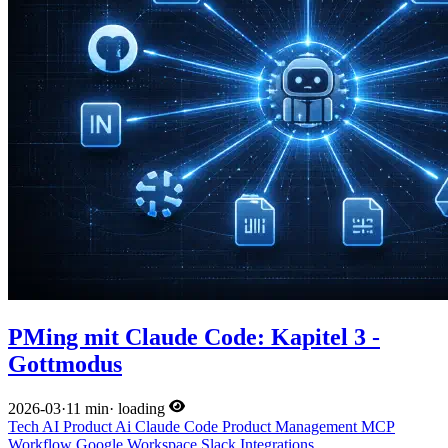
PMing mit Claude Code: Kapitel 3 -
Gottmodus
2026-03
·
11 min
·
loading
Tech
AI
Product
Ai
Claude Code
Product Management
MCP
Workflow
Google Workspace
Slack
Integrations