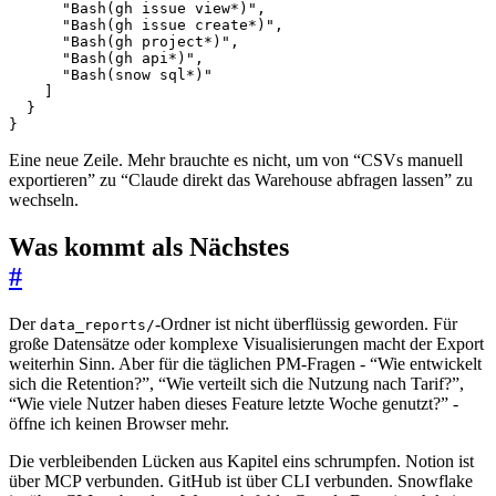
"Bash(gh issue view*)"
,
"Bash(gh issue create*)"
,
"Bash(gh project*)"
,
"Bash(gh api*)"
,
"Bash(snow sql*)"
]
}
}
Eine neue Zeile. Mehr brauchte es nicht, um von “CSVs manuell
exportieren” zu “Claude direkt das Warehouse abfragen lassen” zu
wechseln.
Was kommt als Nächstes
#
Der
-Ordner ist nicht überflüssig geworden. Für
data_reports/
große Datensätze oder komplexe Visualisierungen macht der Export
weiterhin Sinn. Aber für die täglichen PM-Fragen - “Wie entwickelt
sich die Retention?”, “Wie verteilt sich die Nutzung nach Tarif?”,
“Wie viele Nutzer haben dieses Feature letzte Woche genutzt?” -
öffne ich keinen Browser mehr.
Die verbleibenden Lücken aus Kapitel eins schrumpfen. Notion ist
über MCP verbunden. GitHub ist über CLI verbunden. Snowflake