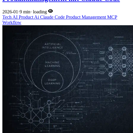
2026-01
·
9 min
·
loading
Tech
AI
Product
Ai
Claude Code
Product Management
MCP
Workflow