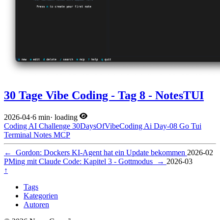
30 Tage Vibe Coding - Tag 8 - NotesTUI
2026-04
·
6 min
·
loading
Coding
AI
Challenge
30DaysOfVibeCoding
Ai
Day-08
Go
Tui
Terminal
Notes
MCP
←
Gordon: Dockers KI-Agent hat ein Update bekommen
2026-02
PMing mit Claude Code: Kapitel 3 - Gottmodus
→
2026-03
↑
Tags
Kategorien
Autoren