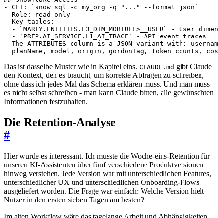
-
 CLI: 
`snow sql -c my_org -q "..." --format json`
-
-
-
`MARTY.ENTITIES.L3_DIM_MOBIULE>__USER`
-
`PREP.AI_SERVICE.L1_AI_TRACE`
-
  planName, model, origin, gordonTag, token counts, cos
Das ist dasselbe Muster wie in Kapitel eins.
gibt Claude
CLAUDE.md
den Kontext, den es braucht, um korrekte Abfragen zu schreiben,
ohne dass ich jedes Mal das Schema erklären muss. Und man muss
es nicht selbst schreiben - man kann Claude bitten, alle gewünschten
Informationen festzuhalten.
Die Retention-Analyse
#
Hier wurde es interessant. Ich musste die Woche-eins-Retention für
unseren KI-Assistenten über fünf verschiedene Produktversionen
hinweg verstehen. Jede Version war mit unterschiedlichen Features,
unterschiedlicher UX und unterschiedlichen Onboarding-Flows
ausgeliefert worden. Die Frage war einfach: Welche Version hielt
Nutzer in den ersten sieben Tagen am besten?
Im alten Workflow wäre das tagelange Arbeit und Abhängigkeiten