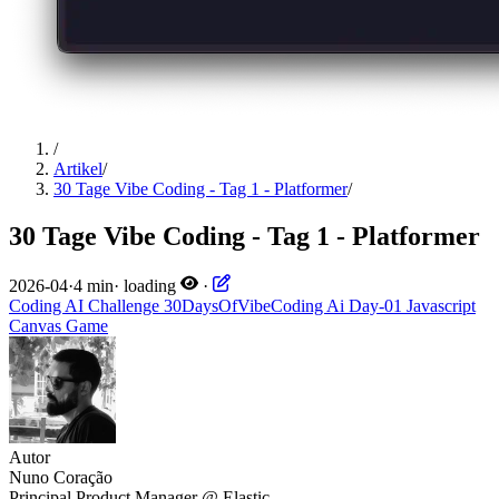
/
Artikel
/
30 Tage Vibe Coding - Tag 1 - Platformer
/
30 Tage Vibe Coding - Tag 1 - Platformer
2026-04
·
4 min
·
loading
·
Coding
AI
Challenge
30DaysOfVibeCoding
Ai
Day-01
Javascript
Canvas
Game
Autor
Nuno Coração
Principal Product Manager @ Elastic