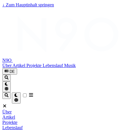
↓
Zum Hauptinhalt springen
N9O
Über
Artikel
Projekte
Lebenslauf
Musik
DE
Über
Artikel
Projekte
Lebenslauf