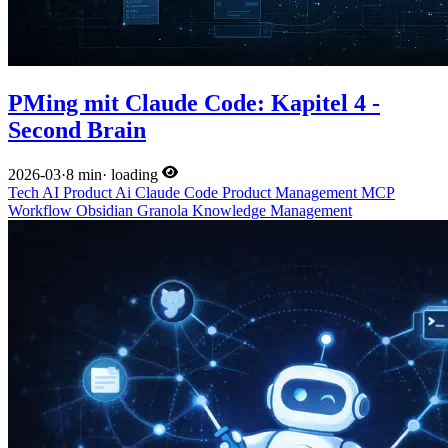
PMing mit Claude Code: Kapitel 4 -
Second Brain
2026-03
·
8 min
·
loading
Tech
AI
Product
Ai
Claude Code
Product Management
MCP
Workflow
Obsidian
Granola
Knowledge Management