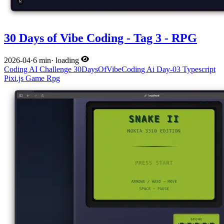
30 Days of Vibe Coding - Tag 3 - RPG
2026-04
·
6 min
·
loading
Coding
AI
Challenge
30DaysOfVibeCoding
Ai
Day-03
Typescript
Pixi.js
Game
Rpg