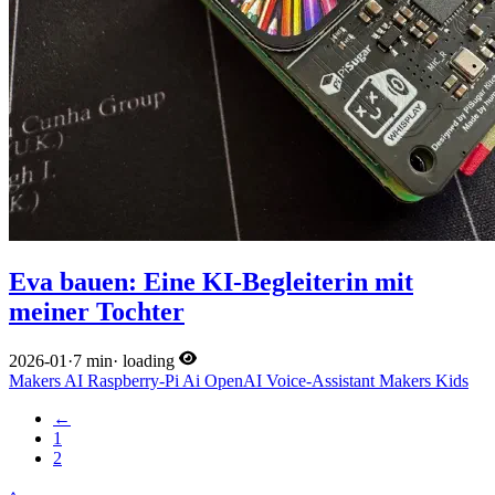
Eva bauen: Eine KI-Begleiterin mit
meiner Tochter
2026-01
·
7 min
·
loading
Makers
AI
Raspberry-Pi
Ai
OpenAI
Voice-Assistant
Makers
Kids
←
1
2