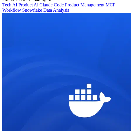
Tech
AI
Product
Ai
Claude Code
Product Management
MCP
Workflow
Snowflake
Data Analysis