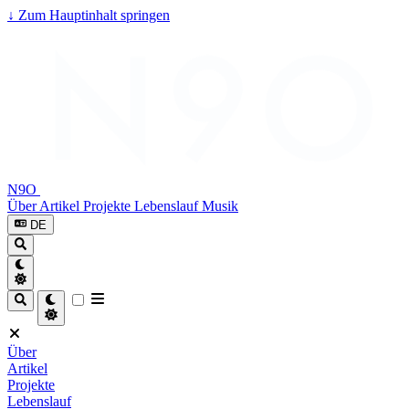
↓
Zum Hauptinhalt springen
N9O
Über
Artikel
Projekte
Lebenslauf
Musik
DE
Über
Artikel
Projekte
Lebenslauf