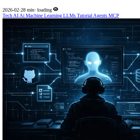
2026-02
·
28 min
·
loading
Tech
AI
Ai
Machine Learning
LLMs
Tutorial
Agents
MCP