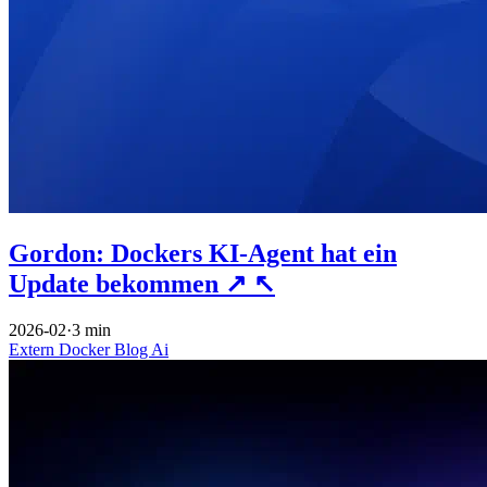
Gordon: Dockers KI-Agent hat ein
Update bekommen
↗
↖
2026-02
·
3 min
Extern
Docker
Blog
Ai