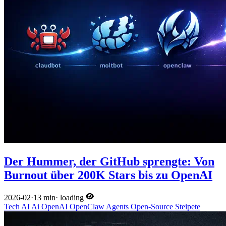
Der Hummer, der GitHub sprengte: Von
Burnout über 200K Stars bis zu OpenAI
2026-02
·
13 min
·
loading
Tech
AI
Ai
OpenAI
OpenClaw
Agents
Open-Source
Steipete