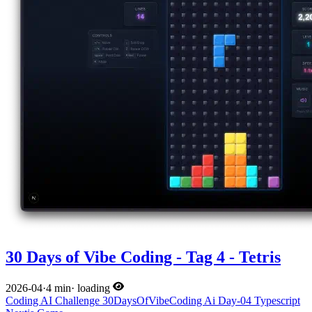
30 Days of Vibe Coding - Tag 4 - Tetris
2026-04
·
4 min
·
loading
Coding
AI
Challenge
30DaysOfVibeCoding
Ai
Day-04
Typescript