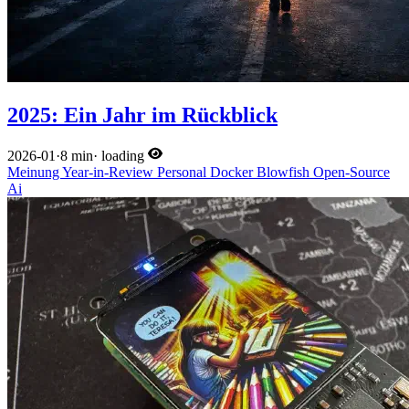
2025: Ein Jahr im Rückblick
2026-01
·
8 min
·
loading
Meinung
Year-in-Review
Personal
Docker
Blowfish
Open-Source
Ai