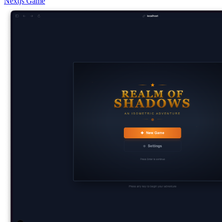
Nextjs
Game