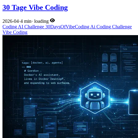
30 Tage Vibe Coding
2026-04
·
4 min
·
loading
Coding
AI
Challenge
30DaysOfVibeCoding
Ai
Coding
Challenge
Vibe Coding