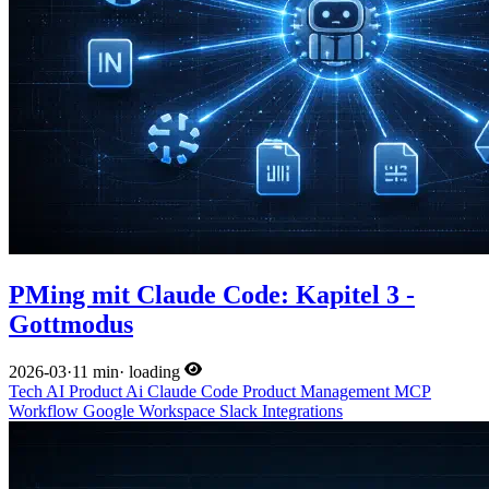
PMing mit Claude Code: Kapitel 3 -
Gottmodus
2026-03
·
11 min
·
loading
Tech
AI
Product
Ai
Claude Code
Product Management
MCP
Workflow
Google Workspace
Slack
Integrations