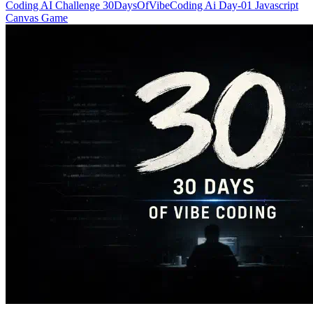
Coding
AI
Challenge
30DaysOfVibeCoding
Ai
Day-01
Javascript
Canvas
Game