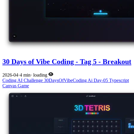
30 Days of Vibe Coding - Tag 5 - Breakout
2026-04
·
4 min
·
loading
Coding
AI
Challenge
30DaysOfVibeCoding
Ai
Day-05
Typescript
Canvas
Game