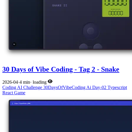
30 Days of Vibe Coding - Tag 2 - Snake
2026-04
·
4 min
·
loading
Coding
AI
Challenge
30DaysOfVibeCoding
Ai
Day-02
Typescript
React
Game