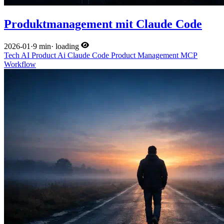
Produktmanagement mit Claude Code
2026-01
·
9 min
·
loading
Tech
AI
Product
Ai
Claude Code
Product Management
MCP
Workflow