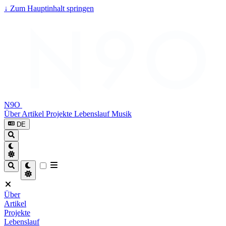
↓
Zum Hauptinhalt springen
N9O
Über
Artikel
Projekte
Lebenslauf
Musik
DE
Über
Artikel
Projekte
Lebenslauf