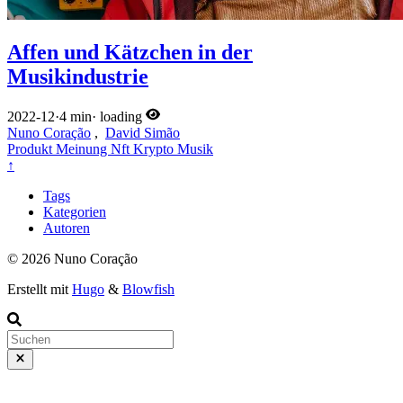
Affen und Kätzchen in der
Musikindustrie
2022-12
·
4 min
·
loading
Nuno Coração
,
David Simão
Produkt
Meinung
Nft
Krypto
Musik
↑
Tags
Kategorien
Autoren
© 2026 Nuno Coração
Erstellt mit
Hugo
&
Blowfish