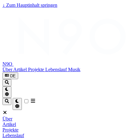
↓
Zum Hauptinhalt springen
N9O
Über
Artikel
Projekte
Lebenslauf
Musik
DE
Über
Artikel
Projekte
Lebenslauf