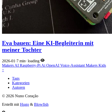
Eva bauen: Eine KI-Begleiterin mit
meiner Tochter
2026-01
·
7 min
·
loading
Makers
AI
Raspberry-Pi
Ai
OpenAI
Voice-Assistant
Makers
Kids
↑
Tags
Kategorien
Autoren
© 2026 Nuno Coração
Erstellt mit
Hugo
&
Blowfish