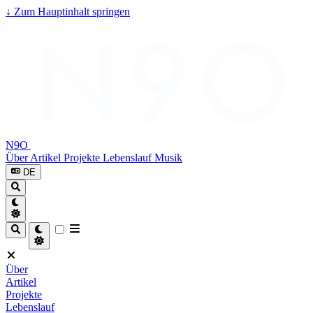
↓
Zum Hauptinhalt springen
N9O
Über
Artikel
Projekte
Lebenslauf
Musik
DE
Über
Artikel
Projekte
Lebenslauf