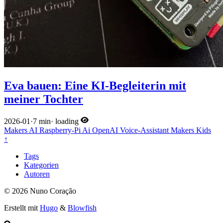
Eva bauen: Eine KI-Begleiterin mit
meiner Tochter
2026-01
·
7 min
·
loading
Makers
AI
Raspberry-Pi
Ai
OpenAI
Voice-Assistant
Makers
Kids
↑
Tags
Kategorien
Autoren
© 2026 Nuno Coração
Erstellt mit
Hugo
&
Blowfish