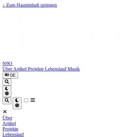
↓
Zum Hauptinhalt springen
N9O
Über
Artikel
Projekte
Lebenslauf
Musik
DE
Über
Artikel
Projekte
Lebenslauf