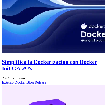
Simplifica la Dockerización con Docker
Init GA
↗
↖
2024-02
·
3 mins
Externo
Docker
Blog
Release