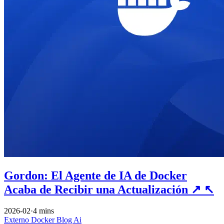
Gordon: El Agente de IA de Docker
Acaba de Recibir una Actualización
↗
↖
2026-02
·
4 mins
Externo
Docker
Blog
Ai