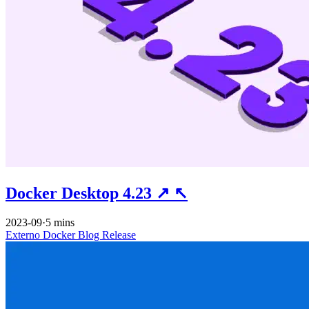
Docker Desktop 4.23
↗
↖
2023-09
·
5 mins
Externo
Docker
Blog
Release