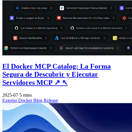
El Docker MCP Catalog: La Forma
Segura de Descubrir y Ejecutar
Servidores MCP
↗
↖
2025-07
·
5 mins
Externo
Docker
Blog
Release