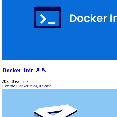
Docker Init
↗
↖
2023-05
·
2 mins
Externo
Docker
Blog
Release