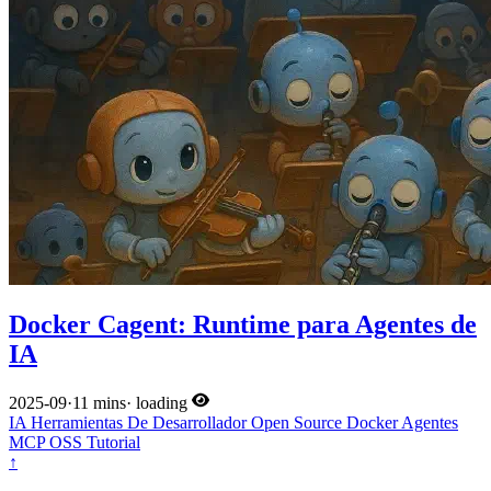
Docker Cagent: Runtime para Agentes de
IA
2025-09
·
11 mins
·
loading
IA
Herramientas De Desarrollador
Open Source
Docker
Agentes
MCP
OSS
Tutorial
↑