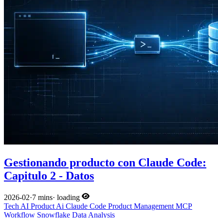
Gestionando producto con Claude Code:
Capitulo 2 - Datos
2026-02
·
7 mins
·
loading
Tech
AI
Product
Ai
Claude Code
Product Management
MCP
Workflow
Snowflake
Data Analysis