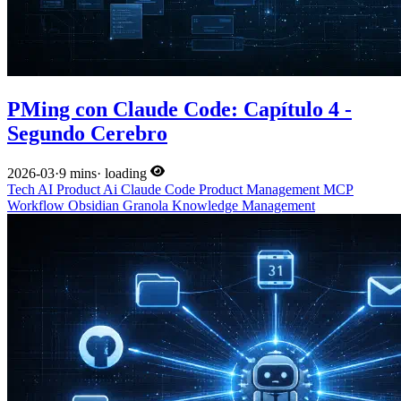
PMing con Claude Code: Capítulo 4 -
Segundo Cerebro
2026-03
·
9 mins
·
loading
Tech
AI
Product
Ai
Claude Code
Product Management
MCP
Workflow
Obsidian
Granola
Knowledge Management