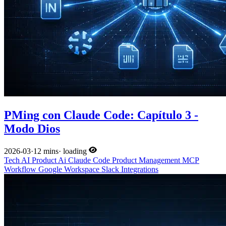
PMing con Claude Code: Capítulo 3 -
Modo Dios
2026-03
·
12 mins
·
loading
Tech
AI
Product
Ai
Claude Code
Product Management
MCP
Workflow
Google Workspace
Slack
Integrations