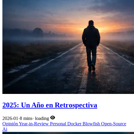
2025: Un Año en Retrospectiva
2026-01
·
8 mins
·
loading
Opinión
Year-in-Review
Personal
Docker
Blowfish
Open-Source
Ai