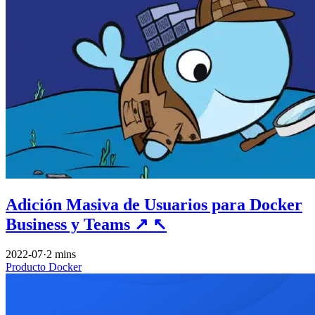
Adición Masiva de Usuarios para Docker
Business y Teams
↗
↖
2022-07
·
2 mins
Producto
Docker