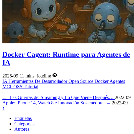
Docker Cagent: Runtime para Agentes de
IA
2025-09
·
11 mins
·
loading
IA
Herramientas De Desarrollador
Open Source
Docker
Agentes
MCP
OSS
Tutorial
←
Las Guerras del Streaming y Lo Que Viene Después…
2022-09
Apple: iPhone 14, Watch 8 e Innovación Sostenedora
→
2022-09
↑
Etiquetas
Categorías
Autores