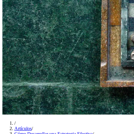
/
Artículos
/
Cómo Desarrollar una Estrategia Efectiva
/