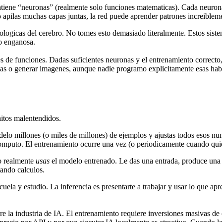
ntiene “neuronas” (realmente solo funciones matematicas). Cada neurona 
o apilas muchas capas juntas, la red puede aprender patrones increibl
ologicas del cerebro. No tomes esto demasiado literalmente. Estos sist
go enganosa.
 de funciones. Dadas suficientes neuronas y el entrenamiento correcto
mas o generar imagenes, aunque nadie programo explicitamente esas hab
nitos malentendidos.
delo millones (o miles de millones) de ejemplos y ajustas todos esos nu
puto. El entrenamiento ocurre una vez (o periodicamente cuando quier
do realmente
usas
el modelo entrenado. Le das una entrada, produce una
tando calculos.
ela y estudio. La inferencia es presentarte a trabajar y usar lo que apre
e la industria de IA. El entrenamiento requiere inversiones masivas de