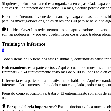
Si quieres profundizar: la red esta organizada en capas. Cada capa co
a traves de una funcion de activacion. La magia ocurre porque cuand
El termino “neuronal” viene de una analogia vaga con las neuronas bi
para los investigadores originales en los anos 40 pero se ha vuelto al
La idea clave:
Las redes neuronales son aproximadores universales
son tan poderosas - y por eso pueden hacer cosas como traducir idio
Training vs Inference
#
Todo sistema de IA tiene dos fases distintas, y confundirlas causa infi
Entrenamiento
es la parte costosa. Aqui es cuando le muestras al mo
Entrenar GPT-4 supuestamente costo mas de $100 millones solo en com
Inferencia
es la parte barata - relativamente hablando. Aqui es cuan
inferencia. Los numeros del modelo estan congelados; solo esta ejecu
Piensalo como educacion vs. trabajo. El entrenamiento son anos de escu
uso.
Por que deberia importarme?
Esta distincion explica mucho sobr