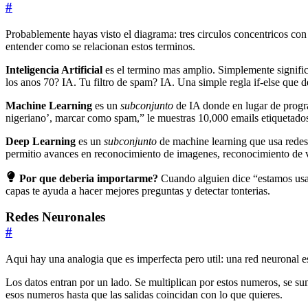
#
Probablemente hayas visto el diagrama: tres circulos concentricos con
entender como se relacionan estos terminos.
Inteligencia Artificial
es el termino mas amplio. Simplemente signific
los anos 70? IA. Tu filtro de spam? IA. Una simple regla if-else que d
Machine Learning
es un
subconjunto
de IA donde en lugar de program
nigeriano’, marcar como spam,” le muestras 10,000 emails etiquetad
Deep Learning
es un
subconjunto
de machine learning que usa redes 
permitio avances en reconocimiento de imagenes, reconocimiento de v
Por que deberia importarme?
Cuando alguien dice “estamos usan
capas te ayuda a hacer mejores preguntas y detectar tonterias.
Redes Neuronales
#
Aqui hay una analogia que es imperfecta pero util: una red neuronal
Los datos entran por un lado. Se multiplican por estos numeros, se su
esos numeros hasta que las salidas coincidan con lo que quieres.