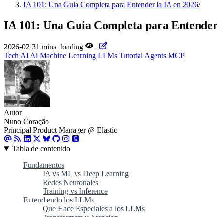
IA 101: Una Guia Completa para Entender la IA en 2026
/
IA 101: Una Guia Completa para Entender 
2026-02
·
31 mins
·
loading
·
Tech
AI
Ai
Machine Learning
LLMs
Tutorial
Agents
MCP
Autor
Nuno Coração
Principal Product Manager @ Elastic
Tabla de contenido
Fundamentos
IA vs ML vs Deep Learning
Redes Neuronales
Training vs Inference
Entendiendo los LLMs
Que Hace Especiales a los LLMs