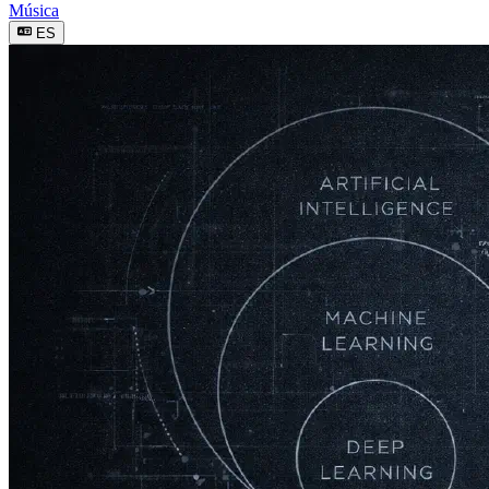
Música
ES