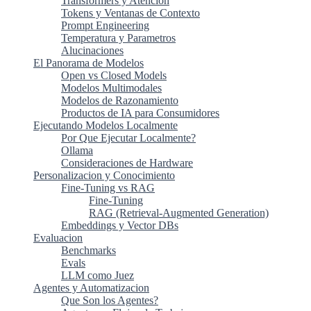
Transformers y Atencion
Tokens y Ventanas de Contexto
Prompt Engineering
Temperatura y Parametros
Alucinaciones
El Panorama de Modelos
Open vs Closed Models
Modelos Multimodales
Modelos de Razonamiento
Productos de IA para Consumidores
Ejecutando Modelos Localmente
Por Que Ejecutar Localmente?
Ollama
Consideraciones de Hardware
Personalizacion y Conocimiento
Fine-Tuning vs RAG
Fine-Tuning
RAG (Retrieval-Augmented Generation)
Embeddings y Vector DBs
Evaluacion
Benchmarks
Evals
LLM como Juez
Agentes y Automatizacion
Que Son los Agentes?