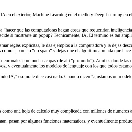
 IA en el exterior, Machine Learning en el medio y Deep Learning en el
a “hacer que las computadoras hagan cosas que requeririan inteligencia
ecide si mostrarte un popup? Tecnicamente, IA. El termino es tan amplio 
ar reglas explicitas, le das ejemplos a la computadora y la dejas descubr
os como “spam” o “no spam” y dejas que el algoritmo aprenda que hac
neuronales con muchas capas (de ahi “profundo”). Aqui es donde las co
oz, y eventualmente los modelos de lenguaje con los que todos estamo
do IA,” eso no te dice casi nada. Cuando dicen “ajustamos un modelo 
 es como una hoja de calculo muy complicada con millones de numeros a
man, pasan por algunas funciones matematicas, y eventualmente producen