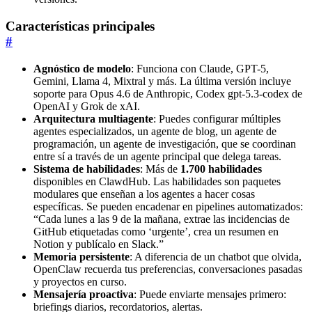
Características principales
#
Agnóstico de modelo
: Funciona con Claude, GPT-5,
Gemini, Llama 4, Mixtral y más. La última versión incluye
soporte para Opus 4.6 de Anthropic, Codex gpt-5.3-codex de
OpenAI y Grok de xAI.
Arquitectura multiagente
: Puedes configurar múltiples
agentes especializados, un agente de blog, un agente de
programación, un agente de investigación, que se coordinan
entre sí a través de un agente principal que delega tareas.
Sistema de habilidades
: Más de
1.700 habilidades
disponibles en ClawdHub. Las habilidades son paquetes
modulares que enseñan a los agentes a hacer cosas
específicas. Se pueden encadenar en pipelines automatizados:
“Cada lunes a las 9 de la mañana, extrae las incidencias de
GitHub etiquetadas como ‘urgente’, crea un resumen en
Notion y publícalo en Slack.”
Memoria persistente
: A diferencia de un chatbot que olvida,
OpenClaw recuerda tus preferencias, conversaciones pasadas
y proyectos en curso.
Mensajería proactiva
: Puede enviarte mensajes primero:
briefings diarios, recordatorios, alertas.