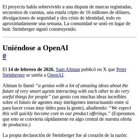
El proyecto había sobrevivido a una disputa de marcas registradas,
secuestros de cuentas, una estafa cripto de 16 millones de dólares,
divulgaciones de seguridad y dos crisis de identidad, todo en
aproximadamente una semana. La comunidad se unió en lugar de
huir. Steinberger siguió construyendo.
Uniéndose a OpenAI
#
El
14 de febrero de 2026
,
Sam Altman
publicó en X que
Peter
Steinberger
se uniría a
OpenAI
.
Altman lo llamó
“a genius with a lot of amazing ideas about the
future of very smart agents interacting with each other to do very
useful things for people”
(un genio con muchas ideas increíbles
sobre el futuro de agentes muy inteligentes interactuando entre sí
para hacer cosas muy útiles para la gente), añadiendo:
“We expect
this will quickly become core to our product offerings.”
(Esperamos
que esto se convierta rápidamente en algo central de nuestra oferta
de productos.)
La propia declaración de Steinberger fue al corazón de la razón: