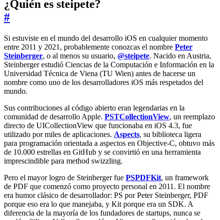
¿Quién es steipete?
#
Si estuviste en el mundo del desarrollo iOS en cualquier momento
entre 2011 y 2021, probablemente conozcas el nombre
Peter
Steinberger
, o al menos su usuario,
@steipete
. Nacido en Austria,
Steinberger estudió Ciencias de la Computación e Información en la
Universidad Técnica de Viena (TU Wien) antes de hacerse un
nombre como uno de los desarrolladores iOS más respetados del
mundo.
Sus contribuciones al código abierto eran legendarias en la
comunidad de desarrollo Apple.
PSTCollectionView
, un reemplazo
directo de UICollectionView que funcionaba en iOS 4.3, fue
utilizado por miles de aplicaciones.
Aspects
, su biblioteca ligera
para programación orientada a aspectos en Objective-C, obtuvo más
de 10.000 estrellas en GitHub y se convirtió en una herramienta
imprescindible para method swizzling.
Pero el mayor logro de Steinberger fue
PSPDFKit
, un framework
de PDF que comenzó como proyecto personal en 2011. El nombre
era humor clásico de desarrollador: PS por Peter Steinberger, PDF
porque eso era lo que manejaba, y Kit porque era un SDK. A
diferencia de la mayoría de los fundadores de startups, nunca se