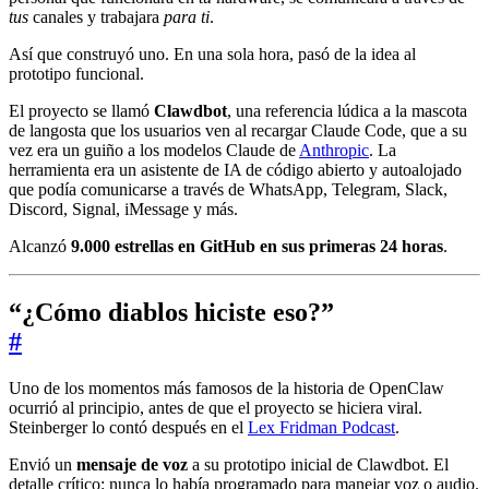
tus
canales y trabajara
para ti
.
Así que construyó uno. En una sola hora, pasó de la idea al
prototipo funcional.
El proyecto se llamó
Clawdbot
, una referencia lúdica a la mascota
de langosta que los usuarios ven al recargar Claude Code, que a su
vez era un guiño a los modelos Claude de
Anthropic
. La
herramienta era un asistente de IA de código abierto y autoalojado
que podía comunicarse a través de WhatsApp, Telegram, Slack,
Discord, Signal, iMessage y más.
Alcanzó
9.000 estrellas en GitHub en sus primeras 24 horas
.
“¿Cómo diablos hiciste eso?”
#
Uno de los momentos más famosos de la historia de OpenClaw
ocurrió al principio, antes de que el proyecto se hiciera viral.
Steinberger lo contó después en el
Lex Fridman Podcast
.
Envió un
mensaje de voz
a su prototipo inicial de Clawdbot. El
detalle crítico: nunca lo había programado para manejar voz o audio.