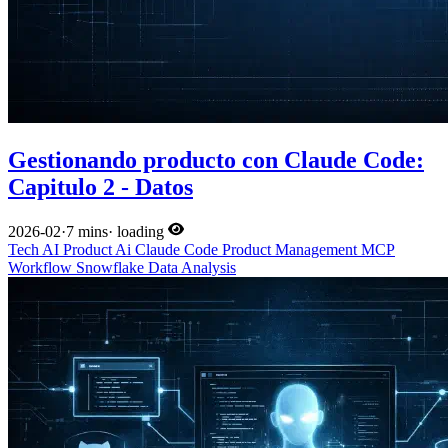
Gestionando producto con Claude Code:
Capitulo 2 - Datos
2026-02
·
7 mins
·
loading
Tech
AI
Product
Ai
Claude Code
Product Management
MCP
Workflow
Snowflake
Data Analysis