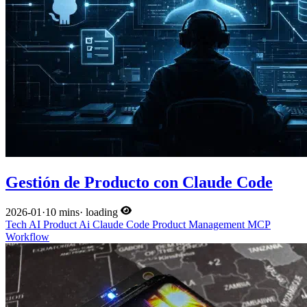
Gestión de Producto con Claude Code
2026-01
·
10 mins
·
loading
Tech
AI
Product
Ai
Claude Code
Product Management
MCP
Workflow