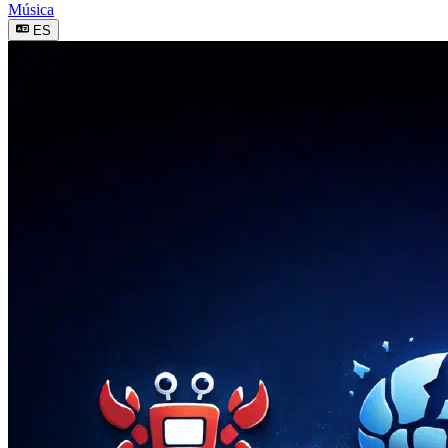
Música
ES