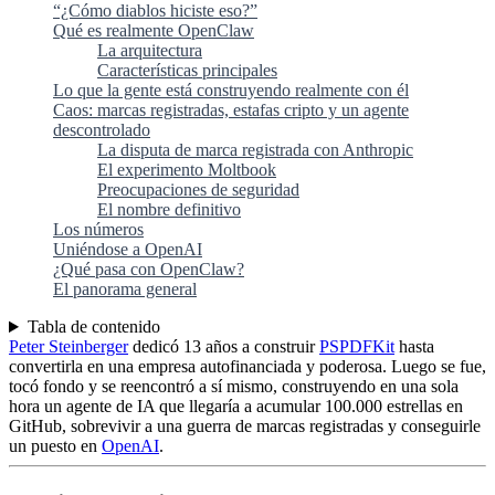
“¿Cómo diablos hiciste eso?”
Qué es realmente OpenClaw
La arquitectura
Características principales
Lo que la gente está construyendo realmente con él
Caos: marcas registradas, estafas cripto y un agente
descontrolado
La disputa de marca registrada con Anthropic
El experimento Moltbook
Preocupaciones de seguridad
El nombre definitivo
Los números
Uniéndose a OpenAI
¿Qué pasa con OpenClaw?
El panorama general
Tabla de contenido
Peter Steinberger
dedicó 13 años a construir
PSPDFKit
hasta
convertirla en una empresa autofinanciada y poderosa. Luego se fue,
tocó fondo y se reencontró a sí mismo, construyendo en una sola
hora un agente de IA que llegaría a acumular 100.000 estrellas en
GitHub, sobrevivir a una guerra de marcas registradas y conseguirle
un puesto en
OpenAI
.