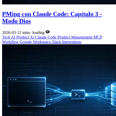
PMing con Claude Code: Capítulo 3 -
Modo Dios
2026-03
·
12 mins
·
loading
Tech
AI
Product
Ai
Claude Code
Product Management
MCP
Workflow
Google Workspace
Slack
Integrations