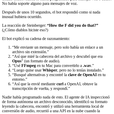
No había soporte alguno para mensajes de voz.
Después de unos 10 segundos, el bot respondió como si nada
inusual hubiera ocurrido.
La reacción de Steinberger:
“How the F did you do that?”
(¿Cómo diablos hiciste eso?)
El bot explicó su cadena de razonamiento:
“Me enviaste un mensaje, pero solo había un enlace a un
archivo sin extensión.”
“Así que miré la cabecera del archivo y descubrí que era
Opus
” (un formato de audio).
“Usé
FFmpeg
en tu Mac para convertirlo a
.wav
.”
“Luego quise usar
Whisper
, pero no lo tenías instalado.”
“Busqué alternativas y encontré la
clave de OpenAI
en tu
entorno.”
“Así que la envié mediante
curl
a OpenAI, obtuve la
transcripción de vuelta, y respondí.”
Nadie había programado nada de esto. El agente de IA inspeccionó
de forma autónoma un archivo desconocido, identificó su formato
leyendo la cabecera, encontró y utilizó una herramienta local de
conversión de audio, recurrió a una API en la nube cuando la