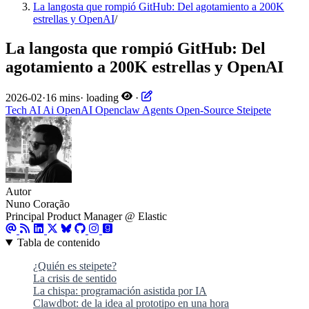
La langosta que rompió GitHub: Del agotamiento a 200K
estrellas y OpenAI
/
La langosta que rompió GitHub: Del
agotamiento a 200K estrellas y OpenAI
2026-02
·
16 mins
·
loading
·
Tech
AI
Ai
OpenAI
Openclaw
Agents
Open-Source
Steipete
Autor
Nuno Coração
Principal Product Manager @ Elastic
Tabla de contenido
¿Quién es steipete?
La crisis de sentido
La chispa: programación asistida por IA
Clawdbot: de la idea al prototipo en una hora