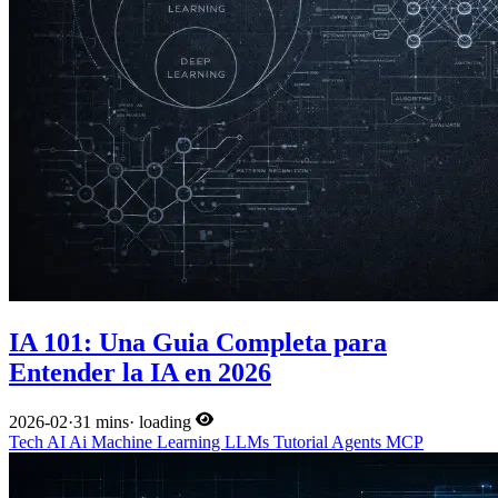
IA 101: Una Guia Completa para
Entender la IA en 2026
2026-02
·
31 mins
·
loading
Tech
AI
Ai
Machine Learning
LLMs
Tutorial
Agents
MCP