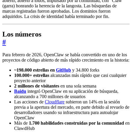
abierto, abierto a todos, impulsado por la comunidad, con “Claw”
(garra) honrando la herencia de la langosta. Las búsquedas de
marcas registradas fueron aprobadas. Los dominios fueron
adquiridos. La crisis de identidad había terminado por fin.
Los números
#
Para febrero de 2026, OpenClaw se había convertido en uno de los
proyectos de código abierto de más rápido crecimiento en la historia:
~198.000 estrellas en
GitHub
y 34.800 forks
100.000+ estrellas
alcanzadas más rápido que casi cualquier
proyecto anterior
2 millones de visitantes
en una sola semana
Baidu
integró OpenClaw en su aplicación de búsqueda,
alcanzando a 700 millones de usuarios
Las acciones de
Cloudflare
subieron un 14% en la sesión
previa a la apertura del mercado, en parte debido al revuelo de
desarrolladores usando su infraestructura para autoalojar
OpenClaw
Más de
1.700 habilidades construidas por la comunidad
en
ClawdHub