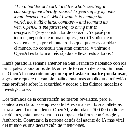
“I’m a builder at heart. I did the whole creating-a-
company game already, poured 13 years of my life into
it and learned a lot. What I want is to change the
world, not build a large company - and teaming up
with OpenAI is the fastest way to bring this to
everyone.”
(Soy constructor de corazón. Ya pasé por
todo el juego de crear una empresa, vertí 13 años de mi
vida en ello y aprendí mucho. Lo que quiero es cambiar
el mundo, no construir una gran empresa, y unirme a
OpenAI es la forma más rápida de llevar esto a todos.)
Había pasado la semana anterior en San Francisco hablando con los
principales laboratorios de IA antes de tomar su decisión. Su misión
en OpenAI:
construir un agente que hasta su madre pueda usar
,
algo que requiere un cambio institucional más amplio, una reflexión
más profunda sobre la seguridad y acceso a los últimos modelos e
investigaciones.
Los términos de la contratación no fueron revelados, pero el
contexto es claro: las empresas de IA están abriendo sus billeteras
para atraer al mejor talento. OpenAI, valorada en 500.000 millones
de dólares, está inmersa en una competencia feroz con Google y
Anthropic. Contratar a la persona detrás del agente de IA más viral
del mundo es una declaración de intenciones.