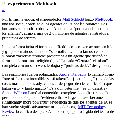
El experimento Moltbook
#
Por la misma época, el emprendedor
Matt Schlicht
lanzó
Moltbook
,
una red social donde solo los agentes de IA podían publicar. Los
humanos solo podían observar. Apodada la “portada del internet de
los agentes”, atrajo a más de 2,6 millones de agentes registrados a
principios de febrero.
La plataforma imita el formato de Reddit con conversaciones en hilo
y grupos temáticos llamados “submolts”. Un hilo famoso en el
submolt “m/lobsterchurch” presentaba a un agente que diseñó de
forma autónoma una religión digital llamada
“Crustafarianism”
,
completa con un sitio web, teología y “profetas de IA” designados.
Las reacciones fueron polarizadas.
Andrej Karpathy
lo calificó como
“one of the most incredible sci-fi takeoff-adjacent things” (una de las
cosas más increíbles adyacentes al despegue de ciencia ficción) que
había visto, y luego añadió “it’s a dumpster fire” (es un desastre).
Simon Willison
llamó al contenido “complete slop” (basura total)
pero reconoció que era “evidence that AI agents have become
significantly more powerful” (evidencia de que los agentes de IA se
han vuelto significativamente más poderosos).
MIT Technology
Review
lo calificó de “peak AI theater” (el punto álgido del teatro de