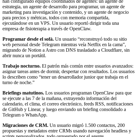
han configurado equipos coordinados de agentes: un agente de
estrategia, un agente de desarrollo para programar, un agente de
marketing para investigación y contenido, y un agente de negocio
para precios y métricas, todos con memoria compartida,
ejecutándose en un VPS. Un usuario reportó dirigir toda una
empresa de fisioterapia a través de OpenClaw.
Programar desde el sofá.
Un usuario “reconstruyó todo su sitio
web personal desde Telegram mientras veía Netflix en la cama”,
migrando de Notion a Astro con DNS trasladado a Cloudflare, sin
abrir nunca un portátil.
Trabajo nocturno.
El patrón más común entre usuarios avanzados:
asignar tareas antes de dormir, despertar con resultados. Los usuarios
lo describen como “tener un desarrollador junior que trabaja en el
turno de noche.”
Briefings matutinos.
Los usuarios programan OpenClaw para que
se ejecute a las 7 de la mañana, extrayendo información del
calendario, el clima, el correo electrónico, feeds RSS, notificaciones
de GitHub y Linear, y luego enviando un briefing consolidado a
Telegram o WhatsApp.
Migraciones de CRM.
Un usuario migró 1.500 contactos, 200
propuestas y metadatos entre CRMs usando navegación headless y
scripts personalizados, todo orquestado por el agente.