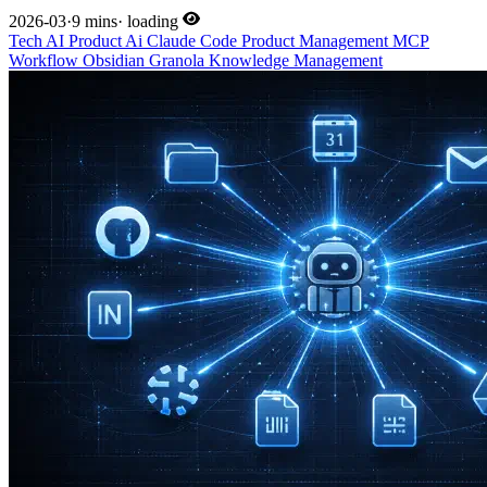
2026-03
·
9 mins
·
loading
Tech
AI
Product
Ai
Claude Code
Product Management
MCP
Workflow
Obsidian
Granola
Knowledge Management