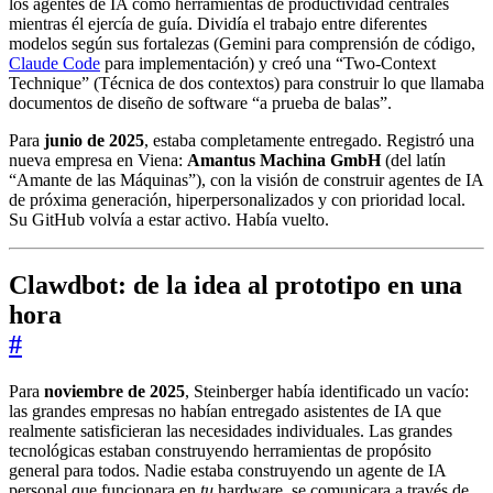
los agentes de IA como herramientas de productividad centrales
mientras él ejercía de guía. Dividía el trabajo entre diferentes
modelos según sus fortalezas (Gemini para comprensión de código,
Claude Code
para implementación) y creó una “Two-Context
Technique” (Técnica de dos contextos) para construir lo que llamaba
documentos de diseño de software “a prueba de balas”.
Para
junio de 2025
, estaba completamente entregado. Registró una
nueva empresa en Viena:
Amantus Machina GmbH
(del latín
“Amante de las Máquinas”), con la visión de construir agentes de IA
de próxima generación, hiperpersonalizados y con prioridad local.
Su GitHub volvía a estar activo. Había vuelto.
Clawdbot: de la idea al prototipo en una
hora
#
Para
noviembre de 2025
, Steinberger había identificado un vacío:
las grandes empresas no habían entregado asistentes de IA que
realmente satisficieran las necesidades individuales. Las grandes
tecnológicas estaban construyendo herramientas de propósito
general para todos. Nadie estaba construyendo un agente de IA
personal que funcionara en
tu
hardware, se comunicara a través de