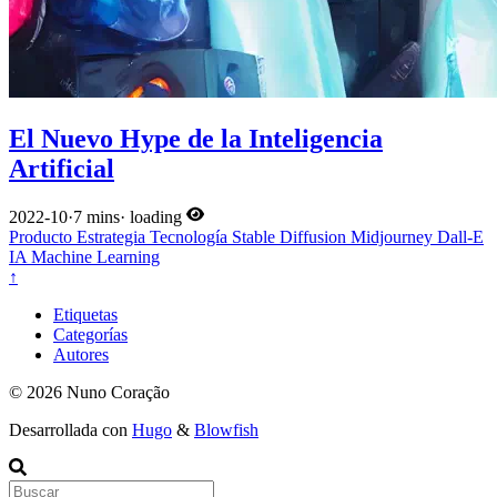
El Nuevo Hype de la Inteligencia
Artificial
2022-10
·
7 mins
·
loading
Producto
Estrategia
Tecnología
Stable Diffusion
Midjourney
Dall-E
IA
Machine Learning
↑
Etiquetas
Categorías
Autores
© 2026 Nuno Coração
Desarrollada con
Hugo
&
Blowfish