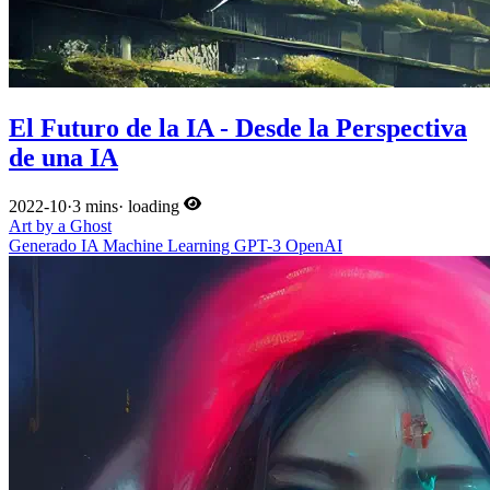
El Futuro de la IA - Desde la Perspectiva
de una IA
2022-10
·
3 mins
·
loading
Art by a Ghost
Generado
IA
Machine Learning
GPT-3
OpenAI