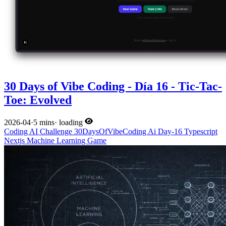
30 Days of Vibe Coding - Día 16 - Tic-Tac-
Toe: Evolved
2026-04
·
5 mins
·
loading
Coding
AI
Challenge
30DaysOfVibeCoding
Ai
Day-16
Typescript
Nextjs
Machine Learning
Game