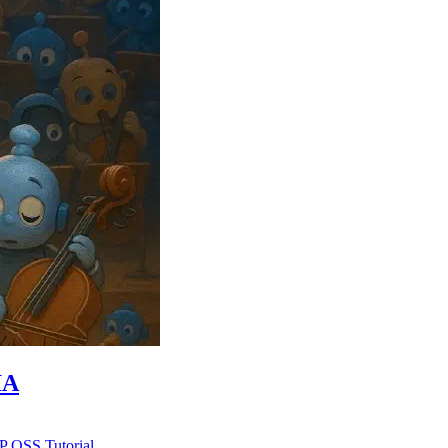
IA
P
OSS
Tutorial