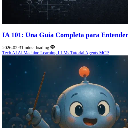
IA 101: Una Guia Completa para Entender 
2026-02
·
31 mins
·
loading
Tech
AI
Ai
Machine Learning
LLMs
Tutorial
Agents
MCP