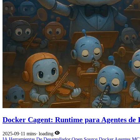
Docker Cagent: Runtime para Agentes de 
2025-09
·
11 mins
·
loading
IA
Herramientas De Desarrollador
Open Source
Docker
Agentes
MC