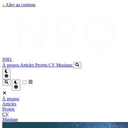
↓
Aller au contenu
N9O
À propos
Articles
Projets
CV
Musique
À propos
Articles
Projets
CV
Musique