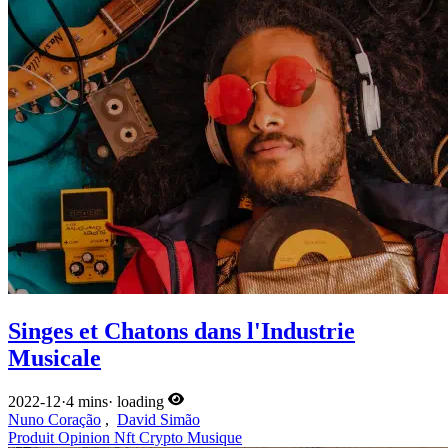
Singes et Chatons dans l'Industrie
Musicale
2022-12
·
4 mins
·
loading
Nuno Coração
,
David Simão
Produit
Opinion
Nft
Crypto
Musique