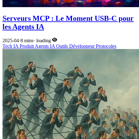
Serveurs MCP : Le Moment USB-C pour
les Agents IA
2025-04
·
8 mins
·
loading
Tech
IA
Produit
Agents IA
Outils Développeur
Protocoles