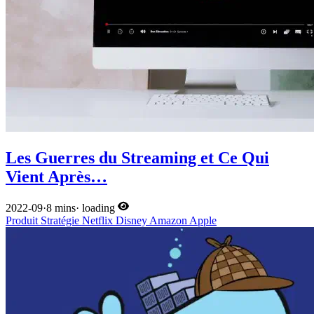
Les Guerres du Streaming et Ce Qui
Vient Après…
2022-09
·
8 mins
·
loading
Produit
Stratégie
Netflix
Disney
Amazon
Apple