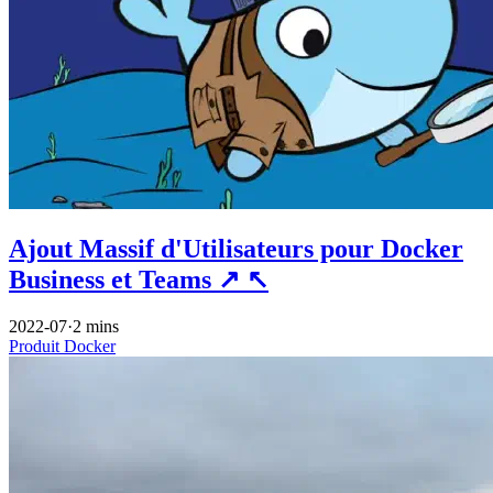
Ajout Massif d'Utilisateurs pour Docker
Business et Teams
↗
↖
2022-07
·
2 mins
Produit
Docker