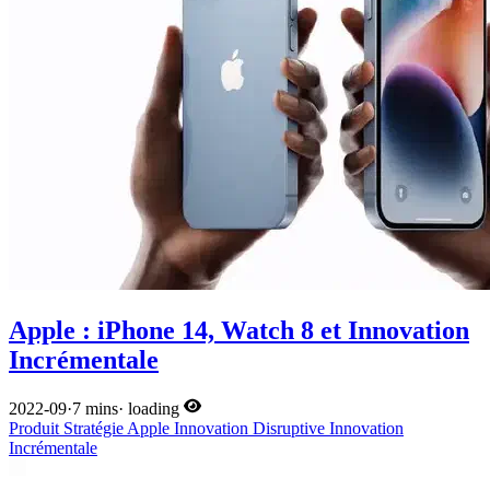
Apple : iPhone 14, Watch 8 et Innovation
Incrémentale
2022-09
·
7 mins
·
loading
Produit
Stratégie
Apple
Innovation Disruptive
Innovation
Incrémentale