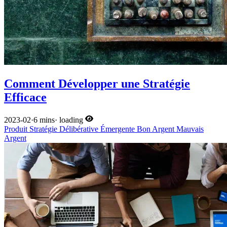
Comment Développer une Stratégie
Efficace
2023-02
·
6 mins
·
loading
Produit
Stratégie
Délibérative
Émergente
Bon Argent
Mauvais
Argent