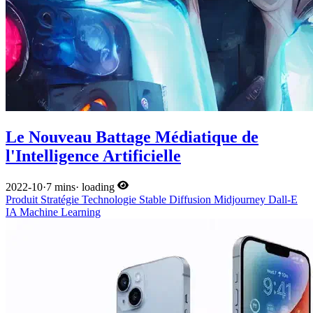
Le Nouveau Battage Médiatique de
l'Intelligence Artificielle
2022-10
·
7 mins
·
loading
Produit
Stratégie
Technologie
Stable Diffusion
Midjourney
Dall-E
IA
Machine Learning