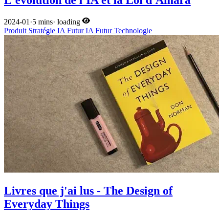
2024-01
·
5 mins
·
loading
Produit
Stratégie
IA
Futur
IA
Futur
Technologie
Livres que j'ai lus - The Design of
Everyday Things