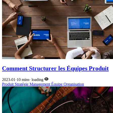
Comment Structurer les Équipes Produit
2023-01
·
10 mins
·
loading
Produit
Stratégie
Management
Équipe
Organisation