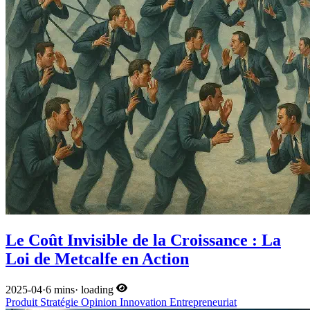
Le Coût Invisible de la Croissance : La
Loi de Metcalfe en Action
2025-04
·
6 mins
·
loading
Produit
Stratégie
Opinion
Innovation
Entrepreneuriat