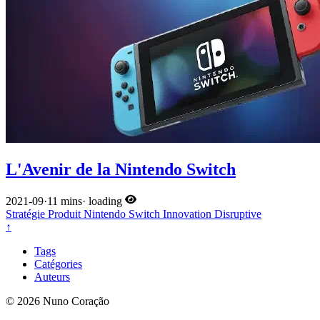
L'Avenir de la Nintendo Switch
2021-09
·
11 mins
·
loading
Stratégie
Produit
Nintendo
Switch
Innovation Disruptive
↑
Tags
Catégories
Auteurs
© 2026 Nuno Coração