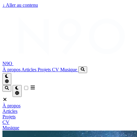
↓
Aller au contenu
N9O
À propos
Articles
Projets
CV
Musique
À propos
Articles
Projets
CV
Musique