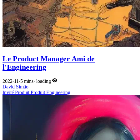
Le Product Manager Ami de
l'Engineering
2022-11
·
5 mins
·
loading
David Simão
Invité
Produit
Produit
Engineering