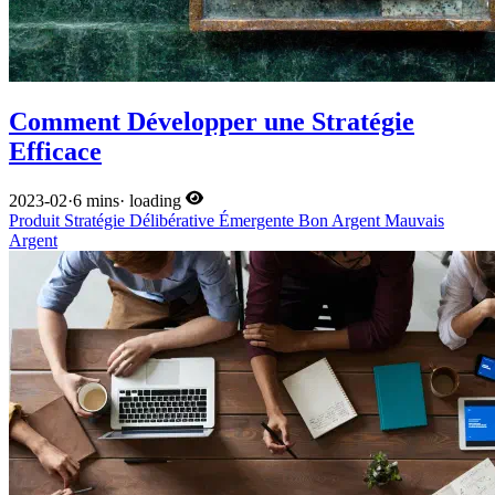
Comment Développer une Stratégie
Efficace
2023-02
·
6 mins
·
loading
Produit
Stratégie
Délibérative
Émergente
Bon Argent
Mauvais
Argent