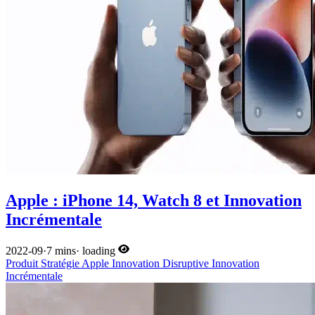
Apple : iPhone 14, Watch 8 et Innovation
Incrémentale
2022-09
·
7 mins
·
loading
Produit
Stratégie
Apple
Innovation Disruptive
Innovation
Incrémentale