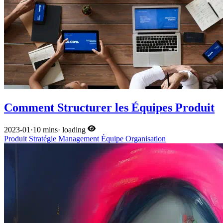
Comment Structurer les Équipes Produit
2023-01
·
10 mins
·
loading
Produit
Stratégie
Management
Équipe
Organisation