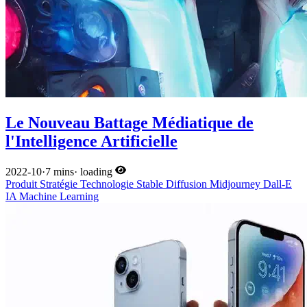
Le Nouveau Battage Médiatique de
l'Intelligence Artificielle
2022-10
·
7 mins
·
loading
Produit
Stratégie
Technologie
Stable Diffusion
Midjourney
Dall-E
IA
Machine Learning