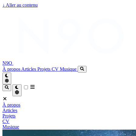
↓
Aller au contenu
N9O
À propos
Articles
Projets
CV
Musique
À propos
Articles
Projets
CV
Musique