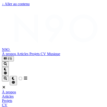
↓
Aller au contenu
N9O
À propos
Articles
Projets
CV
Musique
FR
À propos
Articles
Projets
CV