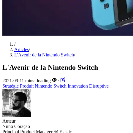
/
Articles
/
L'Avenir de la Nintendo Switch
/
L'Avenir de la Nintendo Switch
2021-09
·
11 mins
·
loading
·
Stratégie
Produit
Nintendo
Switch
Innovation Disruptive
Auteur
Nuno Coração
Principal Product Manager @ Elastic