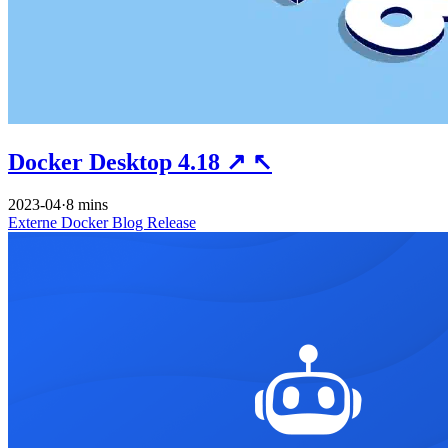
Docker Desktop 4.18
↗
↖
2023-04
·
8 mins
Externe
Docker
Blog
Release