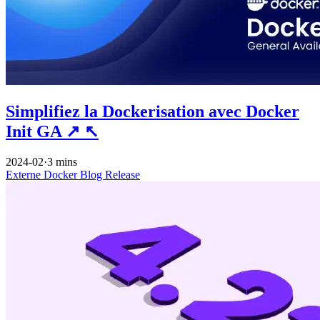
Simplifiez la Dockerisation avec Docker
Init GA
↗
↖
2024-02
·
3 mins
Externe
Docker
Blog
Release