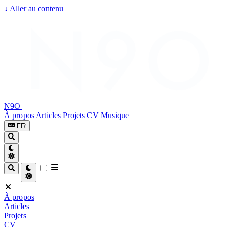
↓
Aller au contenu
N9O
À propos
Articles
Projets
CV
Musique
FR
À propos
Articles
Projets
CV