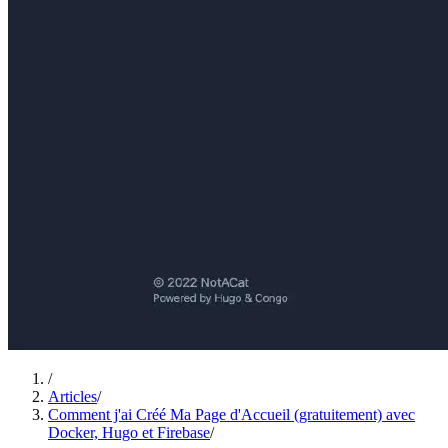
/
Articles
/
Comment j'ai Créé Ma Page d'Accueil (gratuitement) avec
Docker, Hugo et Firebase
/