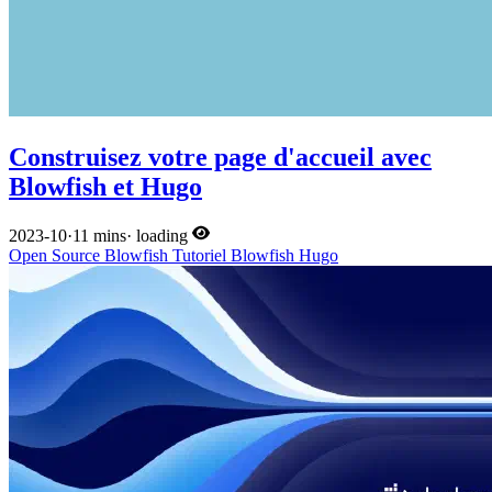
Construisez votre page d'accueil avec
Blowfish et Hugo
2023-10
·
11 mins
·
loading
Open Source
Blowfish
Tutoriel
Blowfish
Hugo