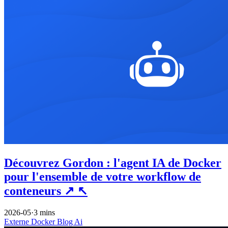
Découvrez Gordon : l'agent IA de Docker
pour l'ensemble de votre workflow de
conteneurs
↗
↖
2026-05
·
3 mins
Externe
Docker
Blog
Ai