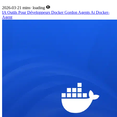
2026-03
·
21 mins
·
loading
IA
Outils Pour Développeurs
Docker
Gordon
Agents
Ai
Docker-
Agent