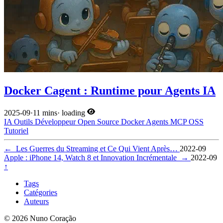
Docker Cagent : Runtime pour Agents IA
2025-09
·
11 mins
·
loading
IA
Outils Développeur
Open Source
Docker
Agents
MCP
OSS
Tutoriel
←
Les Guerres du Streaming et Ce Qui Vient Après…
2022-09
Apple : iPhone 14, Watch 8 et Innovation Incrémentale
→
2022-09
↑
Tags
Catégories
Auteurs
© 2026 Nuno Coração