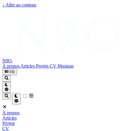
↓
Aller au contenu
N9O
À propos
Articles
Projets
CV
Musique
FR
À propos
Articles
Projets
CV