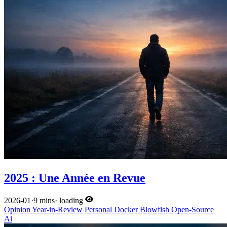
2025 : Une Année en Revue
2026-01
·
9 mins
·
loading
Opinion
Year-in-Review
Personal
Docker
Blowfish
Open-Source
Ai