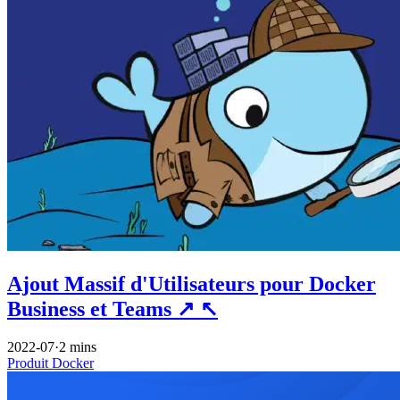
Ajout Massif d'Utilisateurs pour Docker
Business et Teams
↗
↖
2022-07
·
2 mins
Produit
Docker