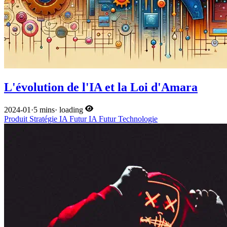
L'évolution de l'IA et la Loi d'Amara
2024-01
·
5 mins
·
loading
Produit
Stratégie
IA
Futur
IA
Futur
Technologie