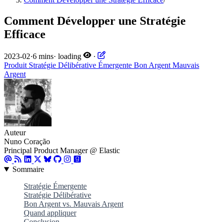
Comment Développer une Stratégie
Efficace
2023-02
·
6 mins
·
loading
·
Produit
Stratégie
Délibérative
Émergente
Bon Argent
Mauvais
Argent
Auteur
Nuno Coração
Principal Product Manager @ Elastic
Sommaire
Stratégie Émergente
Stratégie Délibérative
Bon Argent vs. Mauvais Argent
Quand appliquer
Conclusion