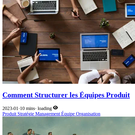
Comment Structurer les Équipes Produit
2023-01
·
10 mins
·
loading
Produit
Stratégie
Management
Équipe
Organisation