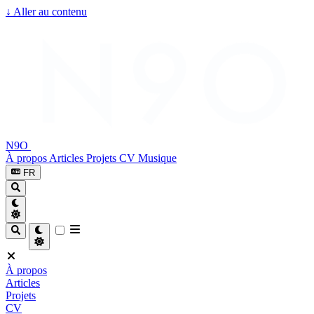
↓
Aller au contenu
N9O
À propos
Articles
Projets
CV
Musique
FR
À propos
Articles
Projets
CV