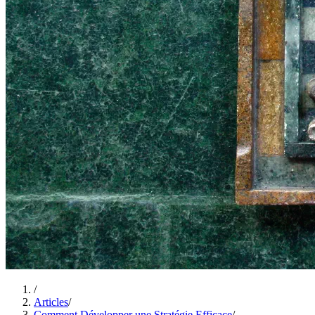
/
Articles
/
Comment Développer une Stratégie Efficace
/