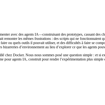
imenter avec des agents IA—construisant des prototypes, cassant des ch
t remonter les mêmes frustrations : des scripts qui ne fonctionnaient qu
aire ou quels outils il pouvait utiliser, et des difficultés à faire se c
des bizarreries d’environnement au lieu d’explorer ce que les agents pou
illé chez Docker. Nous nous sommes posé une question simple : et si exéc
e pour agents IA, construit pour rendre l’expérimentation plus simple et