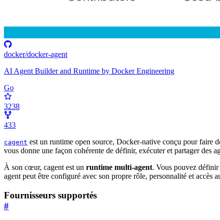
docker/docker-agent
AI Agent Builder and Runtime by Docker Engineering
Go
3238
433
est un runtime open source, Docker-native conçu pour faire de
cagent
vous donne une façon cohérente de définir, exécuter et partager des a
À son cœur, cagent est un
runtime multi-agent
. Vous pouvez définir
agent peut être configuré avec son propre rôle, personnalité et accès au
Fournisseurs supportés
#