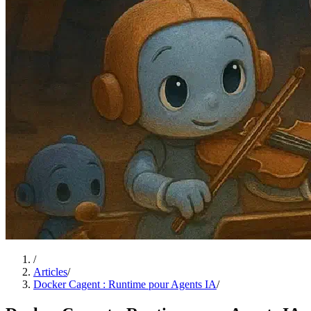
/
Articles
/
Docker Cagent : Runtime pour Agents IA
/