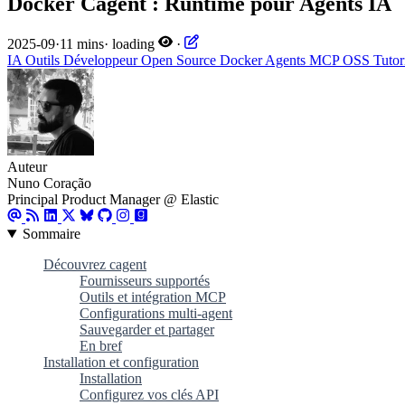
Docker Cagent : Runtime pour Agents IA
2025-09
·
11 mins
·
loading
·
IA
Outils Développeur
Open Source
Docker
Agents
MCP
OSS
Tutor
Auteur
Nuno Coração
Principal Product Manager @ Elastic
Sommaire
Découvrez cagent
Fournisseurs supportés
Outils et intégration MCP
Configurations multi-agent
Sauvegarder et partager
En bref
Installation et configuration
Installation
Configurez vos clés API