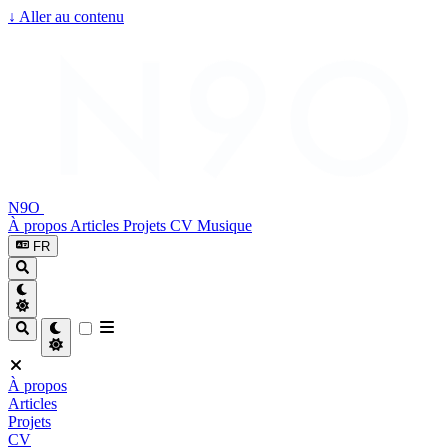
↓
Aller au contenu
N9O
À propos
Articles
Projets
CV
Musique
FR
À propos
Articles
Projets
CV