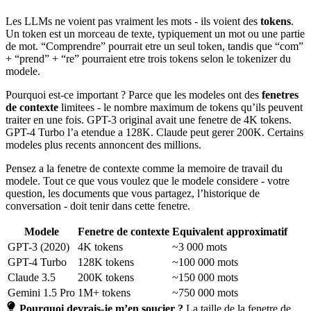
Les LLMs ne voient pas vraiment les mots - ils voient des
tokens
.
Un token est un morceau de texte, typiquement un mot ou une partie
de mot. “Comprendre” pourrait etre un seul token, tandis que “com”
+ “prend” + “re” pourraient etre trois tokens selon le tokenizer du
modele.
Pourquoi est-ce important ? Parce que les modeles ont des
fenetres
de contexte
limitees - le nombre maximum de tokens qu’ils peuvent
traiter en une fois. GPT-3 original avait une fenetre de 4K tokens.
GPT-4 Turbo l’a etendue a 128K. Claude peut gerer 200K. Certains
modeles plus recents annoncent des millions.
Pensez a la fenetre de contexte comme la memoire de travail du
modele. Tout ce que vous voulez que le modele considere - votre
question, les documents que vous partagez, l’historique de
conversation - doit tenir dans cette fenetre.
Modele
Fenetre de contexte
Equivalent approximatif
GPT-3 (2020)
4K tokens
~3 000 mots
GPT-4 Turbo
128K tokens
~100 000 mots
Claude 3.5
200K tokens
~150 000 mots
Gemini 1.5 Pro
1M+ tokens
~750 000 mots
Pourquoi devrais-je m’en soucier ?
La taille de la fenetre de