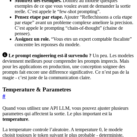
Montrez des exemples.
Donnez au modele quelques
exemples de ce que vous voulez avant de demander la sortie
reelle. C’est appele le “few-shot prompting”.
Pensez etape par etape.
Ajouter “Reflechissons a cela etape
par etape” avant un probleme complexe ameliore la precision.
C’est appele le prompting “chain-of-thought” (chaine de
pensee).
Assignez un role.
“Vous etes un expert comptable fiscaliste”
concentre les reponses du modele.
Le prompt engineering est-il survendu ?
Un peu. Les modeles
deviennent meilleurs pour comprendre les prompts imprecis. Mais
pour les applications en production, une conception soignee des
prompts fait encore une difference significative. Ce n’est pas de la
magie - c’est juste de la communication claire.
Temperature & Parametres
#
Quand vous utilisez une API LLM, vous pouvez ajuster plusieurs
parametres qui affectent la sortie. Le plus important est la
temperature
.
La temperature controle l’aleatoire. A temperature 0, le modele
choisit toujours le token suivant le plus probable - deterministe,