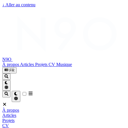
↓
Aller au contenu
N9O
À propos
Articles
Projets
CV
Musique
FR
À propos
Articles
Projets
CV