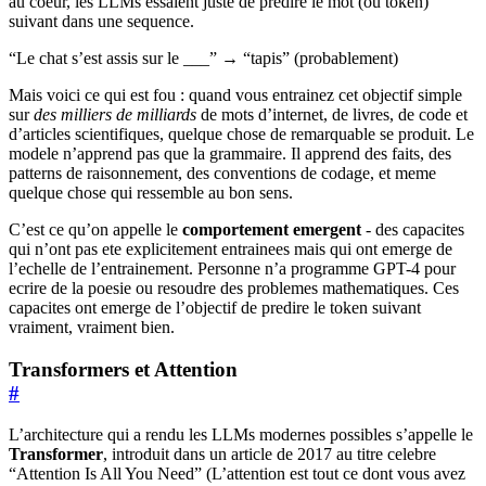
au coeur, les LLMs essaient juste de predire le mot (ou token)
suivant dans une sequence.
“Le chat s’est assis sur le ___” → “tapis” (probablement)
Mais voici ce qui est fou : quand vous entrainez cet objectif simple
sur
des milliers de milliards
de mots d’internet, de livres, de code et
d’articles scientifiques, quelque chose de remarquable se produit. Le
modele n’apprend pas que la grammaire. Il apprend des faits, des
patterns de raisonnement, des conventions de codage, et meme
quelque chose qui ressemble au bon sens.
C’est ce qu’on appelle le
comportement emergent
- des capacites
qui n’ont pas ete explicitement entrainees mais qui ont emerge de
l’echelle de l’entrainement. Personne n’a programme GPT-4 pour
ecrire de la poesie ou resoudre des problemes mathematiques. Ces
capacites ont emerge de l’objectif de predire le token suivant
vraiment, vraiment bien.
Transformers et Attention
#
L’architecture qui a rendu les LLMs modernes possibles s’appelle le
Transformer
, introduit dans un article de 2017 au titre celebre
“Attention Is All You Need” (L’attention est tout ce dont vous avez