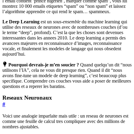
l’email contient ‘prince nigerien’, marquer comme spam”, vous lui
montrez 10 000 emails etiquetes “spam” ou “non spam” et laissez
l’algorithme apprendre ce qui rend le spam… spammeux.
Le Deep Learning
est un
sous-ensemble
du machine learning qui
utilise des reseaux de neurones avec de nombreuses couches (d’ou
le terme “deep”, profond). C’est la que les choses sont devenues
interessantes dans les annees 2010. Le deep learning a permis des
avancees majeures en reconnaissance d’images, reconnaissance
vocale, et finalement les modeles de langage qui nous obsedent
aujourd’hui.
Pourquoi devrais-je m’en soucier ?
Quand quelqu’un dit “nous
utilisons l’IA”, cela ne vous dit presque rien. Quand il dit “nous
avons fine-tune un modele de deep learning”, c’est beaucoup plus
specifique. Comprendre ces couches vous aide a poser de meilleures
questions et a reperer les baratins.
Reseaux Neuronaux
#
Voici une analogie imparfaite mais utile : un reseau de neurones est
comme une feuille de calcul tres compliquee avec des millions de
nombres ajustables.