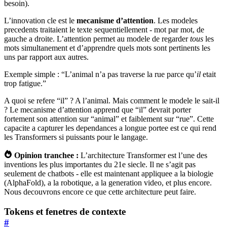
besoin).
L’innovation cle est le
mecanisme d’attention
. Les modeles
precedents traitaient le texte sequentiellement - mot par mot, de
gauche a droite. L’attention permet au modele de regarder
tous
les
mots simultanement et d’apprendre quels mots sont pertinents les
uns par rapport aux autres.
Exemple simple : “L’animal n’a pas traverse la rue parce qu’
il
etait
trop fatigue.”
A quoi se refere “il” ? A l’animal. Mais comment le modele le sait-il
? Le mecanisme d’attention apprend que “il” devrait porter
fortement son attention sur “animal” et faiblement sur “rue”. Cette
capacite a capturer les dependances a longue portee est ce qui rend
les Transformers si puissants pour le langage.
Opinion tranchee :
L’architecture Transformer est l’une des
inventions les plus importantes du 21e siecle. Il ne s’agit pas
seulement de chatbots - elle est maintenant appliquee a la biologie
(AlphaFold), a la robotique, a la generation video, et plus encore.
Nous decouvrons encore ce que cette architecture peut faire.
Tokens et fenetres de contexte
#