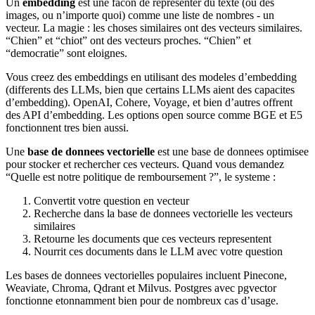
Un
embedding
est une facon de representer du texte (ou des
images, ou n’importe quoi) comme une liste de nombres - un
vecteur. La magie : les choses similaires ont des vecteurs similaires.
“Chien” et “chiot” ont des vecteurs proches. “Chien” et
“democratie” sont eloignes.
Vous creez des embeddings en utilisant des modeles d’embedding
(differents des LLMs, bien que certains LLMs aient des capacites
d’embedding). OpenAI, Cohere, Voyage, et bien d’autres offrent
des API d’embedding. Les options open source comme BGE et E5
fonctionnent tres bien aussi.
Une
base de donnees vectorielle
est une base de donnees optimisee
pour stocker et rechercher ces vecteurs. Quand vous demandez
“Quelle est notre politique de remboursement ?”, le systeme :
Convertit votre question en vecteur
Recherche dans la base de donnees vectorielle les vecteurs
similaires
Retourne les documents que ces vecteurs representent
Nourrit ces documents dans le LLM avec votre question
Les bases de donnees vectorielles populaires incluent Pinecone,
Weaviate, Chroma, Qdrant et Milvus. Postgres avec pgvector
fonctionne etonnamment bien pour de nombreux cas d’usage.