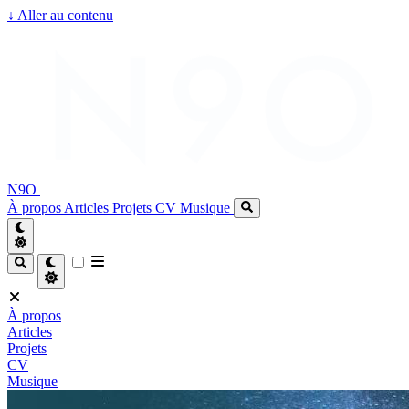
↓
Aller au contenu
N9O
À propos
Articles
Projets
CV
Musique
À propos
Articles
Projets
CV
Musique