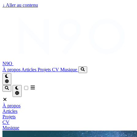
↓
Aller au contenu
N9O
À propos
Articles
Projets
CV
Musique
À propos
Articles
Projets
CV
Musique