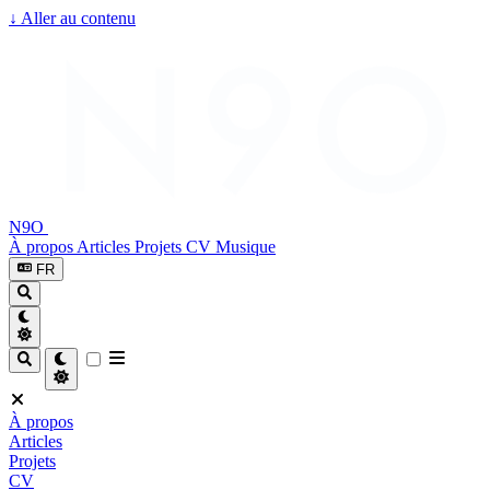
↓
Aller au contenu
N9O
À propos
Articles
Projets
CV
Musique
FR
À propos
Articles
Projets
CV