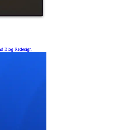
nd
Blog
Redesign