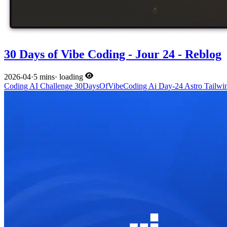
30 Days of Vibe Coding - Jour 24 - Reblog
2026-04
·
5 mins
·
loading
Coding
AI
Challenge
30DaysOfVibeCoding
Ai
Day-24
Astro
Tailwi