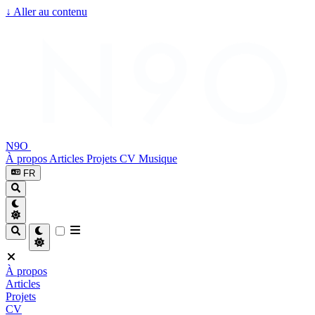
↓
Aller au contenu
N9O
À propos
Articles
Projets
CV
Musique
FR
À propos
Articles
Projets
CV