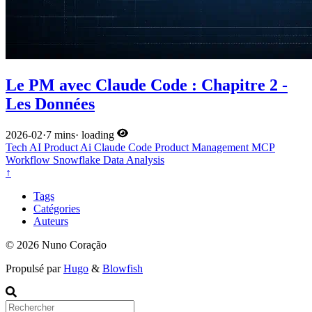
Le PM avec Claude Code : Chapitre 2 -
Les Données
2026-02
·
7 mins
·
loading
Tech
AI
Product
Ai
Claude Code
Product Management
MCP
Workflow
Snowflake
Data Analysis
↑
Tags
Catégories
Auteurs
© 2026 Nuno Coração
Propulsé par
Hugo
&
Blowfish