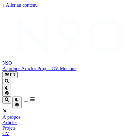
↓
Aller au contenu
N9O
À propos
Articles
Projets
CV
Musique
FR
À propos
Articles
Projets
CV