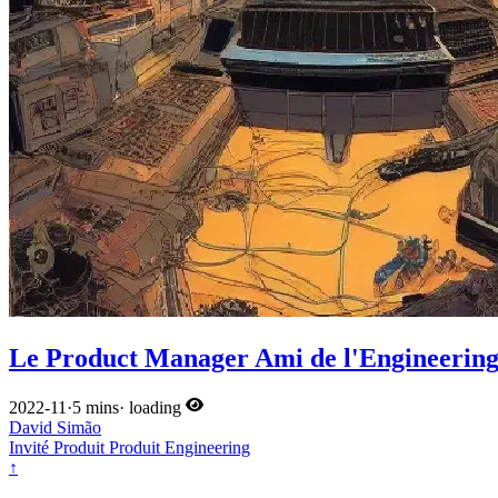
Le Product Manager Ami de l'Engineerin
2022-11
·
5 mins
·
loading
David Simão
Invité
Produit
Produit
Engineering
↑