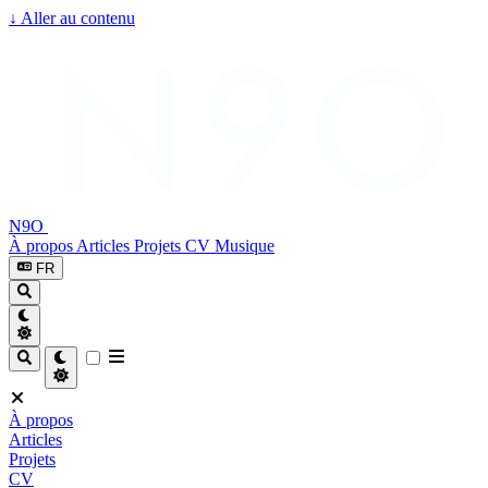
↓
Aller au contenu
N9O
À propos
Articles
Projets
CV
Musique
FR
À propos
Articles
Projets
CV