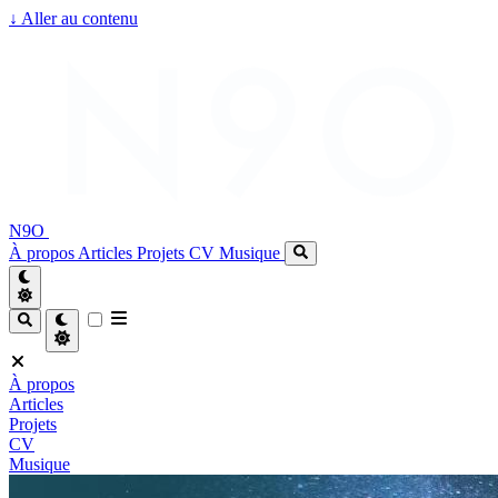
↓
Aller au contenu
N9O
À propos
Articles
Projets
CV
Musique
À propos
Articles
Projets
CV
Musique