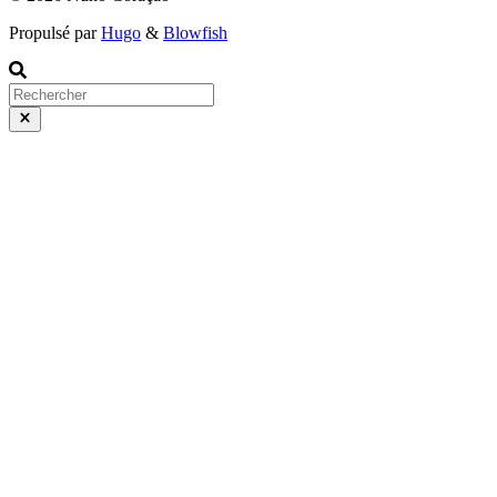
Propulsé par
Hugo
&
Blowfish