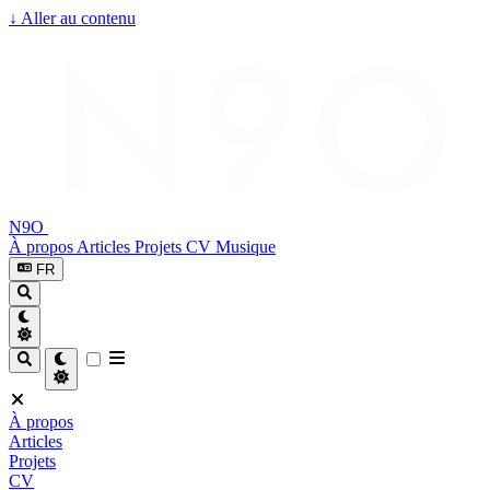
↓
Aller au contenu
N9O
À propos
Articles
Projets
CV
Musique
FR
À propos
Articles
Projets
CV