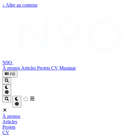
↓
Aller au contenu
N9O
À propos
Articles
Projets
CV
Musique
FR
À propos
Articles
Projets
CV