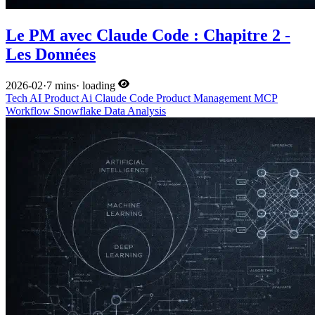
Le PM avec Claude Code : Chapitre 2 -
Les Données
2026-02
·
7 mins
·
loading
Tech
AI
Product
Ai
Claude Code
Product Management
MCP
Workflow
Snowflake
Data Analysis