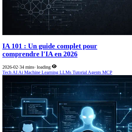
IA 101 : Un guide complet pour
comprendre l'IA en 2026
2026-02
·
34 mins
·
loading
Tech
AI
Ai
Machine Learning
LLMs
Tutorial
Agents
MCP