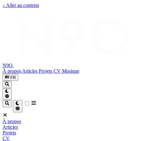
↓
Aller au contenu
N9O
À propos
Articles
Projets
CV
Musique
FR
À propos
Articles
Projets
CV