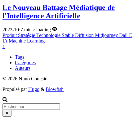
Le Nouveau Battage Médiatique de
l'Intelligence Artificielle
2022-10
·
7 mins
·
loading
Produit
Stratégie
Technologie
Stable Diffusion
Midjourney
Dall-E
IA
Machine Learning
↑
Tags
Catégories
Auteurs
© 2026 Nuno Coração
Propulsé par
Hugo
&
Blowfish