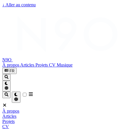
↓
Aller au contenu
N9O
À propos
Articles
Projets
CV
Musique
FR
À propos
Articles
Projets
CV