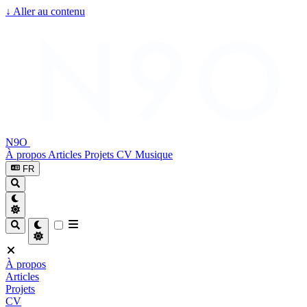
↓
Aller au contenu
N9O
À propos
Articles
Projets
CV
Musique
FR
À propos
Articles
Projets
CV