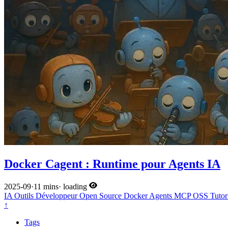
Docker Cagent : Runtime pour Agents IA
2025-09
·
11 mins
·
loading
IA
Outils Développeur
Open Source
Docker
Agents
MCP
OSS
Tutor
↑
Tags