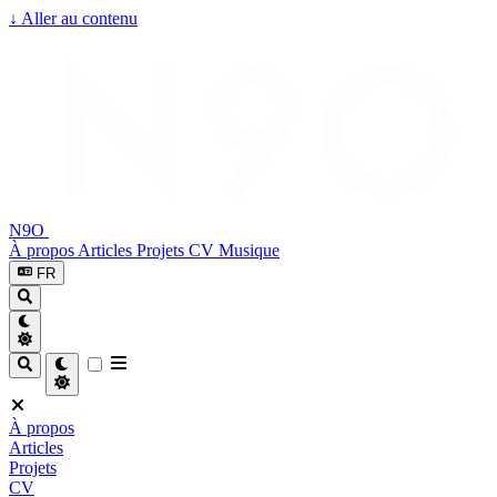
↓
Aller au contenu
N9O
À propos
Articles
Projets
CV
Musique
FR
À propos
Articles
Projets
CV