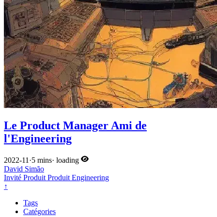
Le Product Manager Ami de
l'Engineering
2022-11
·
5 mins
·
loading
David Simão
Invité
Produit
Produit
Engineering
↑
Tags
Catégories