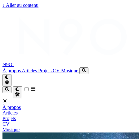
↓
Aller au contenu
N9O
À propos
Articles
Projets
CV
Musique
À propos
Articles
Projets
CV
Musique